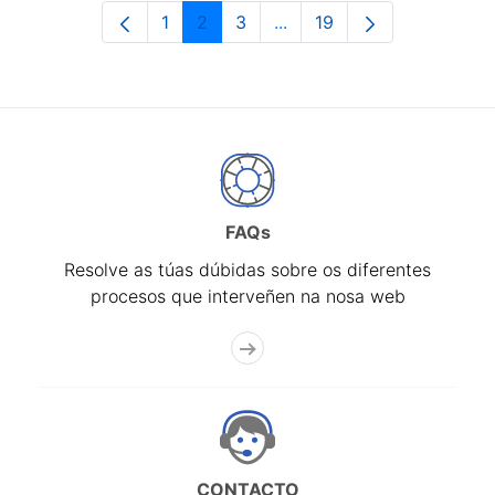
1
2
3
...
19
Páxina
Páxina
Páxina
Páxinas intermedias Use 
Páxina
FAQs
Resolve as túas dúbidas sobre os diferentes
procesos que interveñen na nosa web
CONTACTO