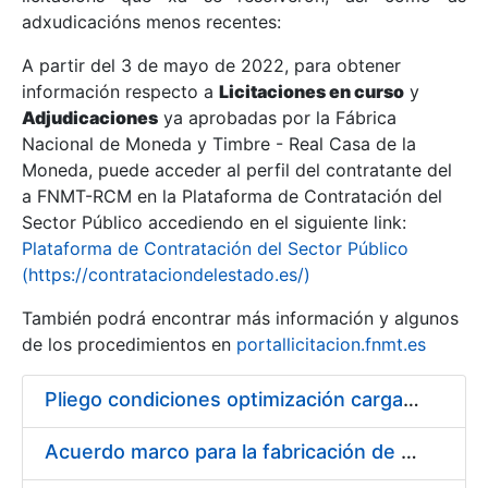
adxudicacións menos recentes:
Mostrar/Ocultar
A partir del 3 de mayo de 2022, para obtener
información respecto a
Licitaciones en curso
y
Mostrar/Ocultar
Adjudicaciones
ya aprobadas por la Fábrica
Mostrar/Ocultar
Nacional de Moneda y Timbre - Real Casa de la
Moneda, puede acceder al perfil del contratante del
a FNMT-RCM en la Plataforma de Contratación del
Sector Público accediendo en el siguiente link:
Plataforma de Contratación del Sector Público
(https://contrataciondelestado.es/)
También podrá encontrar más información y algunos
de los procedimientos en
portallicitacion.fnmt.es
Pliego condiciones optimización cargas compras firmado
Mostrar/Ocultar
Acuerdo marco para la fabricación de piezas