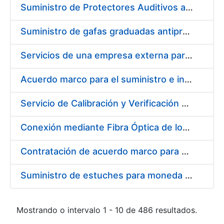
Suministro de Protectores Auditivos a medida para las personas trabajadoras de los Centros de Trabajo de Madrid y Burgos
Suministro de gafas graduadas antiproyecciones para los trabajadores de la FNMT-RCM en los centros de trabajo de Madrid y Burgos
Servicios de una empresa externa para el asesoramiento y resolución de los recursos de alzada que se presentan relacionados con procesos de selección para la FNMT-RCM
Acuerdo marco para el suministro e instalación de persianas, estores y otros complementos
Servicio de Calibración y Verificación Externa de los Equipos de Medición del Servicio de Prevención de la FNMT-RCM
Conexión mediante Fibra Óptica de los Centros de Proceso de Datos (CPDs) de las sedes de la FNMT-RCM de Burgos y Madrid
Contratación de acuerdo marco para el Suministro de Material de Electricidad para la Fábrica Nacional de Moneda y Timbre-Real Casa de la Moneda en su centro de trabajo de Burgos
Suministro de estuches para moneda de 30 €
Mostrando o intervalo 1 - 10 de 486 resultados.