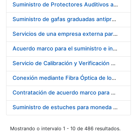
Suministro de Protectores Auditivos a medida para las personas trabajadoras de los Centros de Trabajo de Madrid y Burgos
Suministro de gafas graduadas antiproyecciones para los trabajadores de la FNMT-RCM en los centros de trabajo de Madrid y Burgos
Servicios de una empresa externa para el asesoramiento y resolución de los recursos de alzada que se presentan relacionados con procesos de selección para la FNMT-RCM
Acuerdo marco para el suministro e instalación de persianas, estores y otros complementos
Servicio de Calibración y Verificación Externa de los Equipos de Medición del Servicio de Prevención de la FNMT-RCM
Conexión mediante Fibra Óptica de los Centros de Proceso de Datos (CPDs) de las sedes de la FNMT-RCM de Burgos y Madrid
Contratación de acuerdo marco para el Suministro de Material de Electricidad para la Fábrica Nacional de Moneda y Timbre-Real Casa de la Moneda en su centro de trabajo de Burgos
Suministro de estuches para moneda de 30 €
Mostrando o intervalo 1 - 10 de 486 resultados.