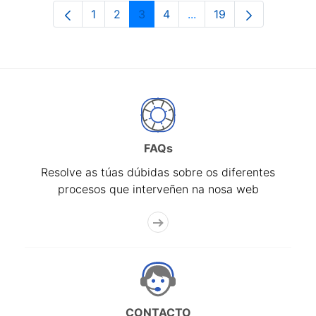
1
2
3
4
...
19
Páxina
Páxina
Páxina
Páxina
Páxinas intermedias Us
Páxina
FAQs
Resolve as túas dúbidas sobre os diferentes
procesos que interveñen na nosa web
CONTACTO