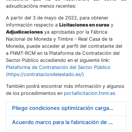
adxudicacións menos recentes:
Mostrar/Ocultar
A partir del 3 de mayo de 2022, para obtener
información respecto a
Licitaciones en curso
y
Mostrar/Ocultar
Adjudicaciones
ya aprobadas por la Fábrica
Mostrar/Ocultar
Nacional de Moneda y Timbre - Real Casa de la
Moneda, puede acceder al perfil del contratante del
a FNMT-RCM en la Plataforma de Contratación del
Sector Público accediendo en el siguiente link:
Plataforma de Contratación del Sector Público
(https://contrataciondelestado.es/)
También podrá encontrar más información y algunos
de los procedimientos en
portallicitacion.fnmt.es
Pliego condiciones optimización cargas compras firmado
Mostrar/Ocultar
Acuerdo marco para la fabricación de piezas