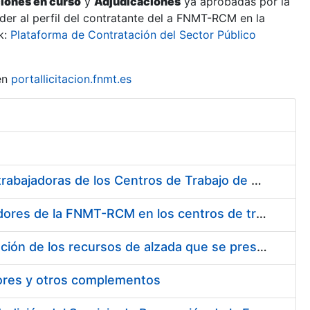
ciones en curso
y
Adjudicaciones
ya aprobadas por la
er al perfil del contratante del a FNMT-RCM en la
k:
Plataforma de Contratación del Sector Público
en
portallicitacion.fnmt.es
Suministro de Protectores Auditivos a medida para las personas trabajadoras de los Centros de Trabajo de Madrid y Burgos
Suministro de gafas graduadas antiproyecciones para los trabajadores de la FNMT-RCM en los centros de trabajo de Madrid y Burgos
Servicios de una empresa externa para el asesoramiento y resolución de los recursos de alzada que se presentan relacionados con procesos de selección para la FNMT-RCM
tores y otros complementos