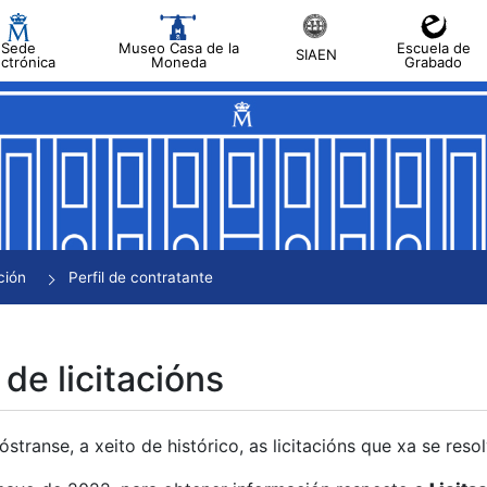
Sede
Museo Casa de la
Escuela de
SIAEN
ectrónica
Moneda
Grabado
tar
tar
tar
tar
ción
Perfil de contratante
tar
 de licitacións
transe, a xeito de histórico, as licitacións que xa se res