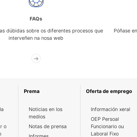
FAQs
úas dúbidas sobre os diferentes procesos que
Póñase en
interveñen na nosa web
Prema
Oferta de emprego
da
Noticias en los
Información xeral
medios
OEP Persoal
r o
Notas de prensa
Funcionario ou
o
Laboral Fixo
Informes