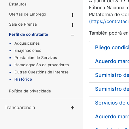
A partir del 3 de
Estatutos
Fábrica Nacional 
Plataforma de Cont
Ofertas de Emprego
Mostrar/Ocultar
(https://contratac
Sala de Prensa
Mostrar/Ocultar
También podrá enc
Perfil de contratante
Mostrar/Oculta
Adquisiciones
Pliego condic
Enajenaciones
Prestación de Servizos
Acuerdo marco
Homologación de provedores
Outras Cuestións de Interese
Histórico
Política de privacidade
Transparencia
Mostrar/Ocul
Acuerdo marco