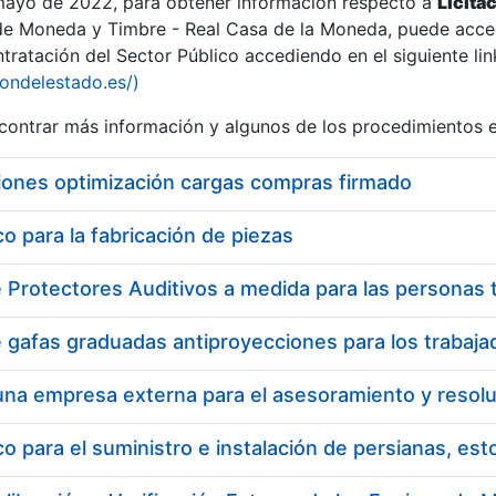
 mayo de 2022, para obtener información respecto a
Licita
de Moneda y Timbre - Real Casa de la Moneda, puede acced
ratación del Sector Público accediendo en el siguiente lin
iondelestado.es/)
ontrar más información y algunos de los procedimientos 
r
iones optimización cargas compras firmado
 para la fabricación de piezas
tar
 para el suministro e instalación de persianas, es