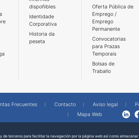
dispoñibles
Oferta Pública de
s
Emprego /
Identidade
bre
Emprego
Corporativa
Permanente
Historia da
Convocatorias
peseta
para Prazas
rga
Temporais
Bolsas de
Traballo
ntas Frecuentes
Contacto
Aviso legal
P
Mapa Web
LinkedIn
Facebook
WhatsAp
 de terceros para facilitar la navegación por la página web así como almacenar 