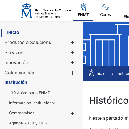
Navegación
FNMT
Ceres
El
INICIO
Produtos e Solucións
Mostrar/Ocul
Servizos
Mostrar/Ocul
Innovación
Mostrar/Ocul
Coleccionista
Mostrar/Ocul
Inicio
Institu
Institución
Mostrar/Ocul
130 Aniversario FNMT
Histórico
Información Institucional
Compromisos
Mostrar/Ocultar
Neste apartado mós
Agenda 2030 y ODS