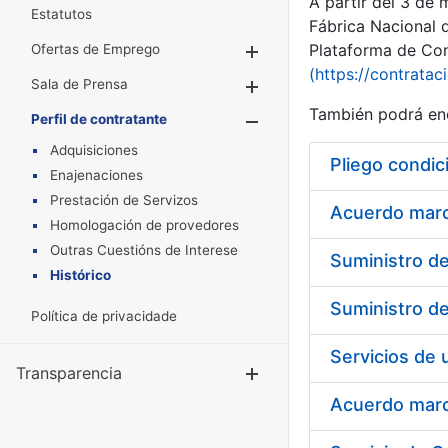
A partir del 3 de
Estatutos
Fábrica Nacional 
Plataforma de Cont
Ofertas de Emprego
Mostrar/Ocultar
(https://contratac
Sala de Prensa
Mostrar/Ocultar
También podrá enc
Perfil de contratante
Mostrar/Oculta
Adquisiciones
Pliego condic
Enajenaciones
Prestación de Servizos
Acuerdo marco
Homologación de provedores
Outras Cuestións de Interese
Histórico
Política de privacidade
Transparencia
Mostrar/Ocul
Acuerdo marco