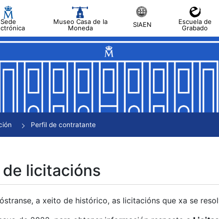
Sede
Museo Casa de la
Escuela de
SIAEN
ectrónica
Moneda
Grabado
tar
tar
tar
tar
ción
Perfil de contratante
tar
 de licitacións
transe, a xeito de histórico, as licitacións que xa se res