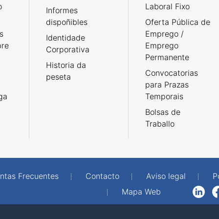
o
Laboral Fixo
Informes
dispoñibles
Oferta Pública de
s
Emprego /
Identidade
bre
Emprego
Corporativa
Permanente
Historia da
Convocatorias
peseta
para Prazas
rga
Temporais
Bolsas de
Traballo
ntas Frecuentes
Contacto
Aviso legal
P
Mapa Web
LinkedIn
Facebook
WhatsAp