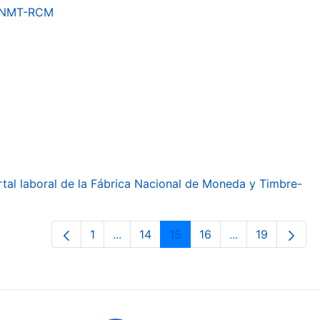
a FNMT-RCM
ortal laboral de la Fábrica Nacional de Moneda y Timbre-
1
...
14
15
16
...
19
Páxina
Páxinas intermedias Use pestaña par
Páxina
Páxina
Páxina
Páxinas interme
Páxina