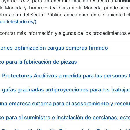
 mayo de 2022, para obtener información respecto a
Licita
de Moneda y Timbre - Real Casa de la Moneda, puede acced
ratación del Sector Público accediendo en el siguiente lin
iondelestado.es/)
ontrar más información y algunos de los procedimientos 
r
iones optimización cargas compras firmado
 para la fabricación de piezas
tar
 para el suministro e instalación de persianas, es