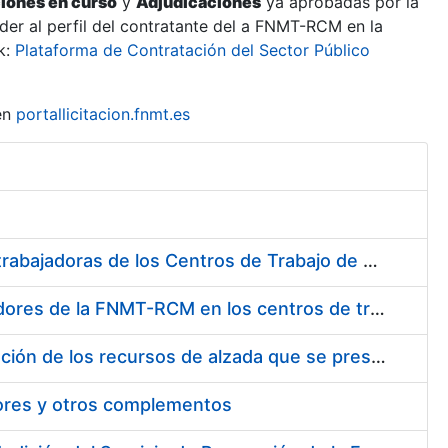
ciones en curso
y
Adjudicaciones
ya aprobadas por la
er al perfil del contratante del a FNMT-RCM en la
k:
Plataforma de Contratación del Sector Público
en
portallicitacion.fnmt.es
Suministro de Protectores Auditivos a medida para las personas trabajadoras de los Centros de Trabajo de Madrid y Burgos
Suministro de gafas graduadas antiproyecciones para los trabajadores de la FNMT-RCM en los centros de trabajo de Madrid y Burgos
Servicios de una empresa externa para el asesoramiento y resolución de los recursos de alzada que se presentan relacionados con procesos de selección para la FNMT-RCM
tores y otros complementos