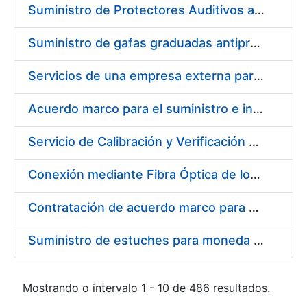
Suministro de Protectores Auditivos a medida para las personas trabajadoras de los Centros de Trabajo de Madrid y Burgos
Suministro de gafas graduadas antiproyecciones para los trabajadores de la FNMT-RCM en los centros de trabajo de Madrid y Burgos
Servicios de una empresa externa para el asesoramiento y resolución de los recursos de alzada que se presentan relacionados con procesos de selección para la FNMT-RCM
Acuerdo marco para el suministro e instalación de persianas, estores y otros complementos
Servicio de Calibración y Verificación Externa de los Equipos de Medición del Servicio de Prevención de la FNMT-RCM
Conexión mediante Fibra Óptica de los Centros de Proceso de Datos (CPDs) de las sedes de la FNMT-RCM de Burgos y Madrid
Contratación de acuerdo marco para el Suministro de Material de Electricidad para la Fábrica Nacional de Moneda y Timbre-Real Casa de la Moneda en su centro de trabajo de Burgos
Suministro de estuches para moneda de 30 €
Mostrando o intervalo 1 - 10 de 486 resultados.