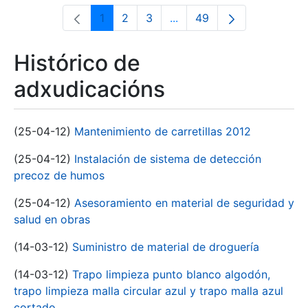
1
2
3
...
49
Páxina
Páxina
Páxina
Páxinas intermedias Use 
Páxina
Histórico de
adxudicacións
(25-04-12)
Mantenimiento de carretillas 2012
(25-04-12)
Instalación de sistema de detección
precoz de humos
(25-04-12)
Asesoramiento en material de seguridad y
salud en obras
(14-03-12)
Suministro de material de droguería
(14-03-12)
Trapo limpieza punto blanco algodón,
trapo limpieza malla circular azul y trapo malla azul
cortado