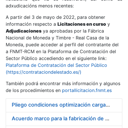
adxudicacións menos recentes:
Mostrar/Ocultar
A partir del 3 de mayo de 2022, para obtener
información respecto a
Licitaciones en curso
y
Mostrar/Ocultar
Adjudicaciones
ya aprobadas por la Fábrica
Mostrar/Ocultar
Nacional de Moneda y Timbre - Real Casa de la
Moneda, puede acceder al perfil del contratante del
a FNMT-RCM en la Plataforma de Contratación del
Sector Público accediendo en el siguiente link:
Plataforma de Contratación del Sector Público
(https://contrataciondelestado.es/)
También podrá encontrar más información y algunos
de los procedimientos en
portallicitacion.fnmt.es
Pliego condiciones optimización cargas compras firmado
Mostrar/Ocultar
Acuerdo marco para la fabricación de piezas