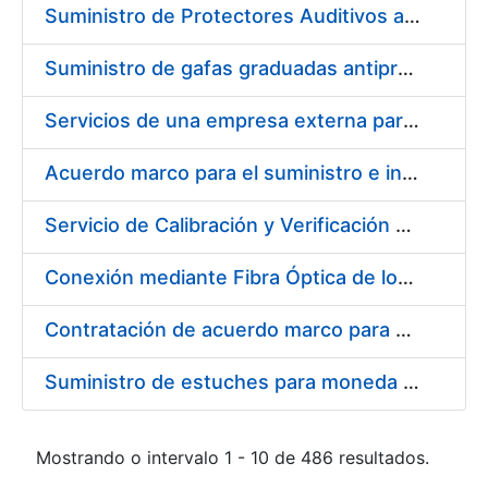
Suministro de Protectores Auditivos a medida para las personas trabajadoras de los Centros de Trabajo de Madrid y Burgos
Suministro de gafas graduadas antiproyecciones para los trabajadores de la FNMT-RCM en los centros de trabajo de Madrid y Burgos
Servicios de una empresa externa para el asesoramiento y resolución de los recursos de alzada que se presentan relacionados con procesos de selección para la FNMT-RCM
Acuerdo marco para el suministro e instalación de persianas, estores y otros complementos
Servicio de Calibración y Verificación Externa de los Equipos de Medición del Servicio de Prevención de la FNMT-RCM
Conexión mediante Fibra Óptica de los Centros de Proceso de Datos (CPDs) de las sedes de la FNMT-RCM de Burgos y Madrid
Contratación de acuerdo marco para el Suministro de Material de Electricidad para la Fábrica Nacional de Moneda y Timbre-Real Casa de la Moneda en su centro de trabajo de Burgos
Suministro de estuches para moneda de 30 €
Mostrando o intervalo 1 - 10 de 486 resultados.