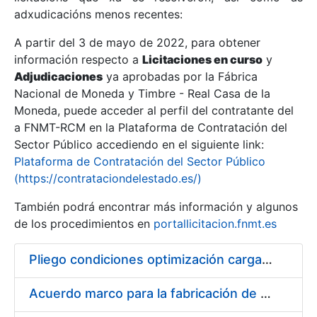
adxudicacións menos recentes:
Mostrar/Ocultar
A partir del 3 de mayo de 2022, para obtener
información respecto a
Licitaciones en curso
y
Mostrar/Ocultar
Adjudicaciones
ya aprobadas por la Fábrica
Mostrar/Ocultar
Nacional de Moneda y Timbre - Real Casa de la
Moneda, puede acceder al perfil del contratante del
a FNMT-RCM en la Plataforma de Contratación del
Sector Público accediendo en el siguiente link:
Plataforma de Contratación del Sector Público
(https://contrataciondelestado.es/)
También podrá encontrar más información y algunos
de los procedimientos en
portallicitacion.fnmt.es
Pliego condiciones optimización cargas compras firmado
Mostrar/Ocultar
Acuerdo marco para la fabricación de piezas