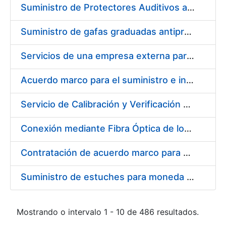
Suministro de Protectores Auditivos a medida para las personas trabajadoras de los Centros de Trabajo de Madrid y Burgos
Suministro de gafas graduadas antiproyecciones para los trabajadores de la FNMT-RCM en los centros de trabajo de Madrid y Burgos
Servicios de una empresa externa para el asesoramiento y resolución de los recursos de alzada que se presentan relacionados con procesos de selección para la FNMT-RCM
Acuerdo marco para el suministro e instalación de persianas, estores y otros complementos
Servicio de Calibración y Verificación Externa de los Equipos de Medición del Servicio de Prevención de la FNMT-RCM
Conexión mediante Fibra Óptica de los Centros de Proceso de Datos (CPDs) de las sedes de la FNMT-RCM de Burgos y Madrid
Contratación de acuerdo marco para el Suministro de Material de Electricidad para la Fábrica Nacional de Moneda y Timbre-Real Casa de la Moneda en su centro de trabajo de Burgos
Suministro de estuches para moneda de 30 €
Mostrando o intervalo 1 - 10 de 486 resultados.