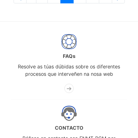
Páxina
Páxinas intermedias Use pestaña para na
Páxina
Páxina
Páxina
Páxina
Páxina
FAQs
Resolve as túas dúbidas sobre os diferentes
procesos que interveñen na nosa web
CONTACTO