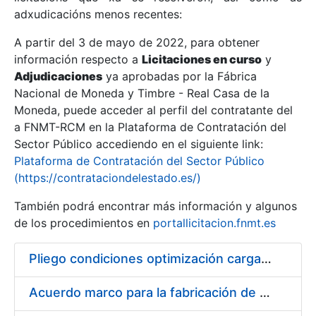
adxudicacións menos recentes:
Mostrar/Ocultar
A partir del 3 de mayo de 2022, para obtener
información respecto a
Licitaciones en curso
y
Mostrar/Ocultar
Adjudicaciones
ya aprobadas por la Fábrica
Mostrar/Ocultar
Nacional de Moneda y Timbre - Real Casa de la
Moneda, puede acceder al perfil del contratante del
a FNMT-RCM en la Plataforma de Contratación del
Sector Público accediendo en el siguiente link:
Plataforma de Contratación del Sector Público
(https://contrataciondelestado.es/)
También podrá encontrar más información y algunos
de los procedimientos en
portallicitacion.fnmt.es
Pliego condiciones optimización cargas compras firmado
Mostrar/Ocultar
Acuerdo marco para la fabricación de piezas