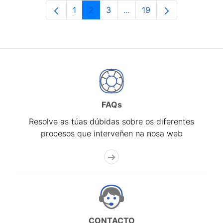
1
2
3
...
19
Páxina
Páxina
Páxina
Páxinas intermedias Use 
Páxina
FAQs
Resolve as túas dúbidas sobre os diferentes
procesos que interveñen na nosa web
CONTACTO