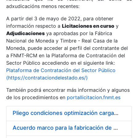
adxudicacións menos recentes:
Mostrar/Ocultar
A partir del 3 de mayo de 2022, para obtener
información respecto a
Licitaciones en curso
y
Mostrar/Ocultar
Adjudicaciones
ya aprobadas por la Fábrica
Mostrar/Ocultar
Nacional de Moneda y Timbre - Real Casa de la
Moneda, puede acceder al perfil del contratante del
a FNMT-RCM en la Plataforma de Contratación del
Sector Público accediendo en el siguiente link:
Plataforma de Contratación del Sector Público
(https://contrataciondelestado.es/)
También podrá encontrar más información y algunos
de los procedimientos en
portallicitacion.fnmt.es
Pliego condiciones optimización cargas compras firmado
Mostrar/Ocultar
Acuerdo marco para la fabricación de piezas