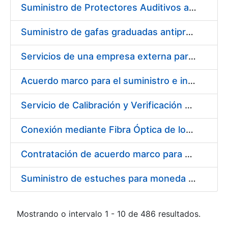
Suministro de Protectores Auditivos a medida para las personas trabajadoras de los Centros de Trabajo de Madrid y Burgos
Suministro de gafas graduadas antiproyecciones para los trabajadores de la FNMT-RCM en los centros de trabajo de Madrid y Burgos
Servicios de una empresa externa para el asesoramiento y resolución de los recursos de alzada que se presentan relacionados con procesos de selección para la FNMT-RCM
Acuerdo marco para el suministro e instalación de persianas, estores y otros complementos
Servicio de Calibración y Verificación Externa de los Equipos de Medición del Servicio de Prevención de la FNMT-RCM
Conexión mediante Fibra Óptica de los Centros de Proceso de Datos (CPDs) de las sedes de la FNMT-RCM de Burgos y Madrid
Contratación de acuerdo marco para el Suministro de Material de Electricidad para la Fábrica Nacional de Moneda y Timbre-Real Casa de la Moneda en su centro de trabajo de Burgos
Suministro de estuches para moneda de 30 €
Mostrando o intervalo 1 - 10 de 486 resultados.