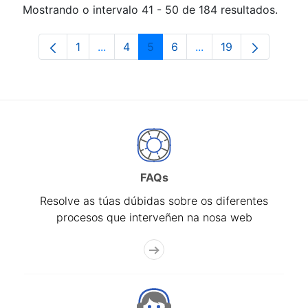
Mostrando o intervalo 41 - 50 de 184 resultados.
1
...
4
5
6
...
19
Páxina
Páxinas intermedias Use pestaña para 
Páxina
Páxina
Páxina
Páxinas intermedias 
Páxina
FAQs
Resolve as túas dúbidas sobre os diferentes
procesos que interveñen na nosa web