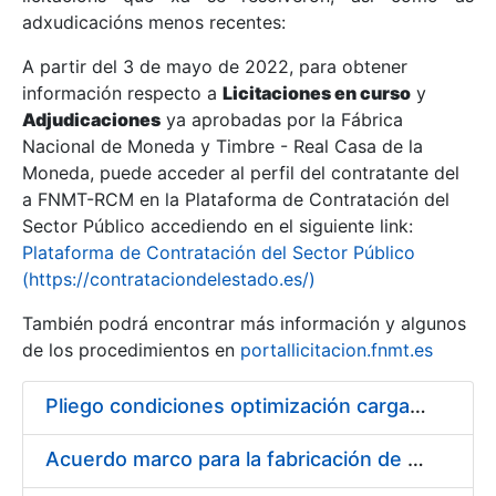
adxudicacións menos recentes:
Mostrar/Ocultar
A partir del 3 de mayo de 2022, para obtener
información respecto a
Licitaciones en curso
y
Mostrar/Ocultar
Adjudicaciones
ya aprobadas por la Fábrica
Mostrar/Ocultar
Nacional de Moneda y Timbre - Real Casa de la
Moneda, puede acceder al perfil del contratante del
a FNMT-RCM en la Plataforma de Contratación del
Sector Público accediendo en el siguiente link:
Plataforma de Contratación del Sector Público
(https://contrataciondelestado.es/)
También podrá encontrar más información y algunos
de los procedimientos en
portallicitacion.fnmt.es
Pliego condiciones optimización cargas compras firmado
Mostrar/Ocultar
Acuerdo marco para la fabricación de piezas