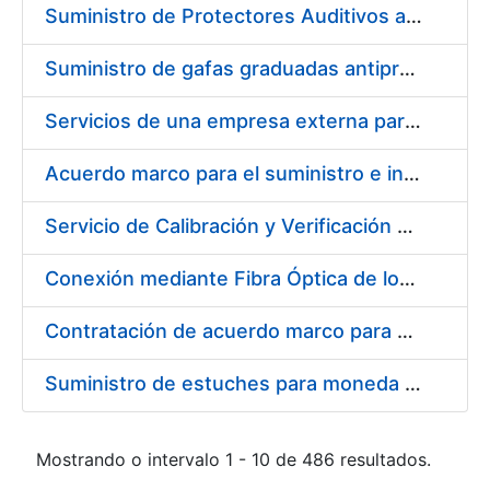
Suministro de Protectores Auditivos a medida para las personas trabajadoras de los Centros de Trabajo de Madrid y Burgos
Suministro de gafas graduadas antiproyecciones para los trabajadores de la FNMT-RCM en los centros de trabajo de Madrid y Burgos
Servicios de una empresa externa para el asesoramiento y resolución de los recursos de alzada que se presentan relacionados con procesos de selección para la FNMT-RCM
Acuerdo marco para el suministro e instalación de persianas, estores y otros complementos
Servicio de Calibración y Verificación Externa de los Equipos de Medición del Servicio de Prevención de la FNMT-RCM
Conexión mediante Fibra Óptica de los Centros de Proceso de Datos (CPDs) de las sedes de la FNMT-RCM de Burgos y Madrid
Contratación de acuerdo marco para el Suministro de Material de Electricidad para la Fábrica Nacional de Moneda y Timbre-Real Casa de la Moneda en su centro de trabajo de Burgos
Suministro de estuches para moneda de 30 €
Mostrando o intervalo 1 - 10 de 486 resultados.