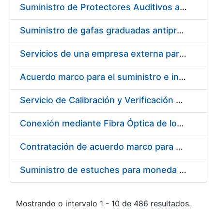
Suministro de Protectores Auditivos a medida para las personas trabajadoras de los Centros de Trabajo de Madrid y Burgos
Suministro de gafas graduadas antiproyecciones para los trabajadores de la FNMT-RCM en los centros de trabajo de Madrid y Burgos
Servicios de una empresa externa para el asesoramiento y resolución de los recursos de alzada que se presentan relacionados con procesos de selección para la FNMT-RCM
Acuerdo marco para el suministro e instalación de persianas, estores y otros complementos
Servicio de Calibración y Verificación Externa de los Equipos de Medición del Servicio de Prevención de la FNMT-RCM
Conexión mediante Fibra Óptica de los Centros de Proceso de Datos (CPDs) de las sedes de la FNMT-RCM de Burgos y Madrid
Contratación de acuerdo marco para el Suministro de Material de Electricidad para la Fábrica Nacional de Moneda y Timbre-Real Casa de la Moneda en su centro de trabajo de Burgos
Suministro de estuches para moneda de 30 €
Mostrando o intervalo 1 - 10 de 486 resultados.