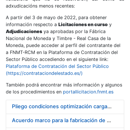
adxudicacións menos recentes:
Mostrar/Ocultar
A partir del 3 de mayo de 2022, para obtener
información respecto a
Licitaciones en curso
y
Mostrar/Ocultar
Adjudicaciones
ya aprobadas por la Fábrica
Mostrar/Ocultar
Nacional de Moneda y Timbre - Real Casa de la
Moneda, puede acceder al perfil del contratante del
a FNMT-RCM en la Plataforma de Contratación del
Sector Público accediendo en el siguiente link:
Plataforma de Contratación del Sector Público
(https://contrataciondelestado.es/)
También podrá encontrar más información y algunos
de los procedimientos en
portallicitacion.fnmt.es
Pliego condiciones optimización cargas compras firmado
Mostrar/Ocultar
Acuerdo marco para la fabricación de piezas