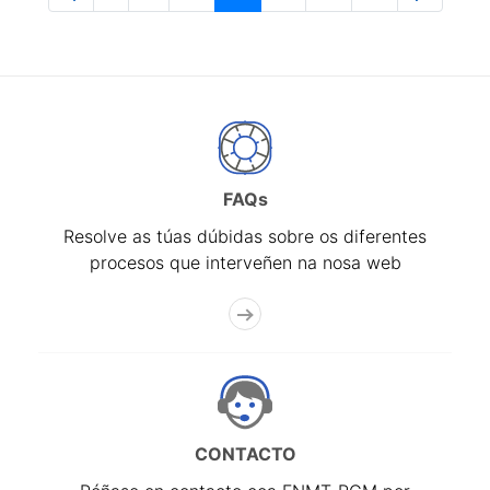
Páxina
Páxinas intermedias Use pestaña para na
Páxina
Páxina
Páxina
Páxina
Páxina
FAQs
Resolve as túas dúbidas sobre os diferentes
procesos que interveñen na nosa web
CONTACTO