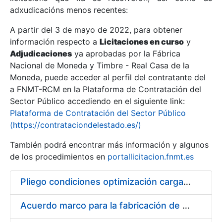
adxudicacións menos recentes:
Mostrar/Ocultar
A partir del 3 de mayo de 2022, para obtener
información respecto a
Licitaciones en curso
y
Mostrar/Ocultar
Adjudicaciones
ya aprobadas por la Fábrica
Mostrar/Ocultar
Nacional de Moneda y Timbre - Real Casa de la
Moneda, puede acceder al perfil del contratante del
a FNMT-RCM en la Plataforma de Contratación del
Sector Público accediendo en el siguiente link:
Plataforma de Contratación del Sector Público
(https://contrataciondelestado.es/)
También podrá encontrar más información y algunos
de los procedimientos en
portallicitacion.fnmt.es
Pliego condiciones optimización cargas compras firmado
Mostrar/Ocultar
Acuerdo marco para la fabricación de piezas