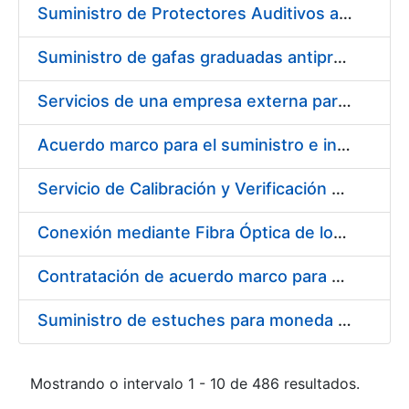
Suministro de Protectores Auditivos a medida para las personas trabajadoras de los Centros de Trabajo de Madrid y Burgos
Suministro de gafas graduadas antiproyecciones para los trabajadores de la FNMT-RCM en los centros de trabajo de Madrid y Burgos
Servicios de una empresa externa para el asesoramiento y resolución de los recursos de alzada que se presentan relacionados con procesos de selección para la FNMT-RCM
Acuerdo marco para el suministro e instalación de persianas, estores y otros complementos
Servicio de Calibración y Verificación Externa de los Equipos de Medición del Servicio de Prevención de la FNMT-RCM
Conexión mediante Fibra Óptica de los Centros de Proceso de Datos (CPDs) de las sedes de la FNMT-RCM de Burgos y Madrid
Contratación de acuerdo marco para el Suministro de Material de Electricidad para la Fábrica Nacional de Moneda y Timbre-Real Casa de la Moneda en su centro de trabajo de Burgos
Suministro de estuches para moneda de 30 €
Mostrando o intervalo 1 - 10 de 486 resultados.