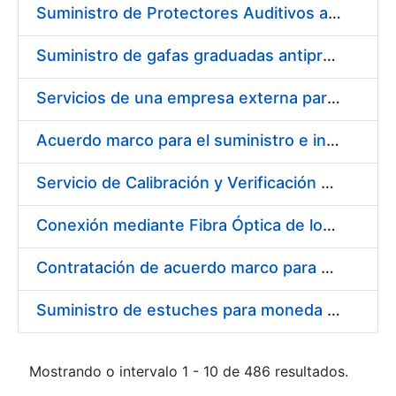
Suministro de Protectores Auditivos a medida para las personas trabajadoras de los Centros de Trabajo de Madrid y Burgos
Suministro de gafas graduadas antiproyecciones para los trabajadores de la FNMT-RCM en los centros de trabajo de Madrid y Burgos
Servicios de una empresa externa para el asesoramiento y resolución de los recursos de alzada que se presentan relacionados con procesos de selección para la FNMT-RCM
Acuerdo marco para el suministro e instalación de persianas, estores y otros complementos
Servicio de Calibración y Verificación Externa de los Equipos de Medición del Servicio de Prevención de la FNMT-RCM
Conexión mediante Fibra Óptica de los Centros de Proceso de Datos (CPDs) de las sedes de la FNMT-RCM de Burgos y Madrid
Contratación de acuerdo marco para el Suministro de Material de Electricidad para la Fábrica Nacional de Moneda y Timbre-Real Casa de la Moneda en su centro de trabajo de Burgos
Suministro de estuches para moneda de 30 €
Mostrando o intervalo 1 - 10 de 486 resultados.