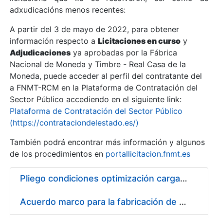
adxudicacións menos recentes:
Mostrar/Ocultar
A partir del 3 de mayo de 2022, para obtener
información respecto a
Licitaciones en curso
y
Mostrar/Ocultar
Adjudicaciones
ya aprobadas por la Fábrica
Mostrar/Ocultar
Nacional de Moneda y Timbre - Real Casa de la
Moneda, puede acceder al perfil del contratante del
a FNMT-RCM en la Plataforma de Contratación del
Sector Público accediendo en el siguiente link:
Plataforma de Contratación del Sector Público
(https://contrataciondelestado.es/)
También podrá encontrar más información y algunos
de los procedimientos en
portallicitacion.fnmt.es
Pliego condiciones optimización cargas compras firmado
Mostrar/Ocultar
Acuerdo marco para la fabricación de piezas