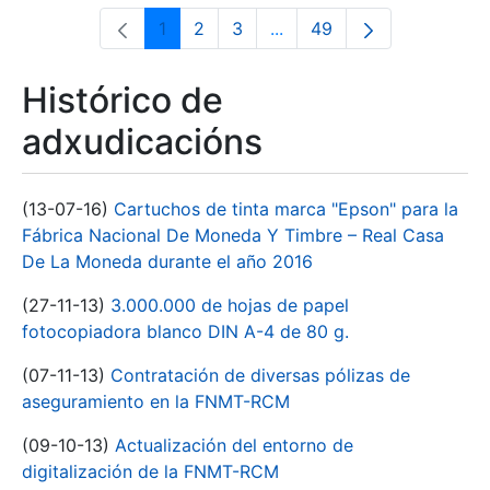
1
2
3
...
49
Páxina
Páxina
Páxina
Páxinas intermedias Use 
Páxina
Histórico de
adxudicacións
(13-07-16)
Cartuchos de tinta marca "Epson" para la
Fábrica Nacional De Moneda Y Timbre – Real Casa
De La Moneda durante el año 2016
(27-11-13)
3.000.000 de hojas de papel
fotocopiadora blanco DIN A-4 de 80 g.
(07-11-13)
Contratación de diversas pólizas de
aseguramiento en la FNMT-RCM
(09-10-13)
Actualización del entorno de
digitalización de la FNMT-RCM