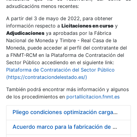
adxudicacións menos recentes:
Mostrar/Ocultar
A partir del 3 de mayo de 2022, para obtener
información respecto a
Licitaciones en curso
y
Mostrar/Ocultar
Adjudicaciones
ya aprobadas por la Fábrica
Mostrar/Ocultar
Nacional de Moneda y Timbre - Real Casa de la
Moneda, puede acceder al perfil del contratante del
a FNMT-RCM en la Plataforma de Contratación del
Sector Público accediendo en el siguiente link:
Plataforma de Contratación del Sector Público
(https://contrataciondelestado.es/)
También podrá encontrar más información y algunos
de los procedimientos en
portallicitacion.fnmt.es
Pliego condiciones optimización cargas compras firmado
Mostrar/Ocultar
Acuerdo marco para la fabricación de piezas