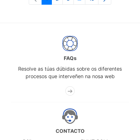
Páxina
Páxina
Páxina
Páxinas intermedias Use 
Páxina
FAQs
Resolve as túas dúbidas sobre os diferentes
procesos que interveñen na nosa web
CONTACTO