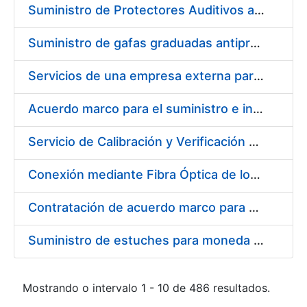
Suministro de Protectores Auditivos a medida para las personas trabajadoras de los Centros de Trabajo de Madrid y Burgos
Suministro de gafas graduadas antiproyecciones para los trabajadores de la FNMT-RCM en los centros de trabajo de Madrid y Burgos
Servicios de una empresa externa para el asesoramiento y resolución de los recursos de alzada que se presentan relacionados con procesos de selección para la FNMT-RCM
Acuerdo marco para el suministro e instalación de persianas, estores y otros complementos
Servicio de Calibración y Verificación Externa de los Equipos de Medición del Servicio de Prevención de la FNMT-RCM
Conexión mediante Fibra Óptica de los Centros de Proceso de Datos (CPDs) de las sedes de la FNMT-RCM de Burgos y Madrid
Contratación de acuerdo marco para el Suministro de Material de Electricidad para la Fábrica Nacional de Moneda y Timbre-Real Casa de la Moneda en su centro de trabajo de Burgos
Suministro de estuches para moneda de 30 €
Mostrando o intervalo 1 - 10 de 486 resultados.