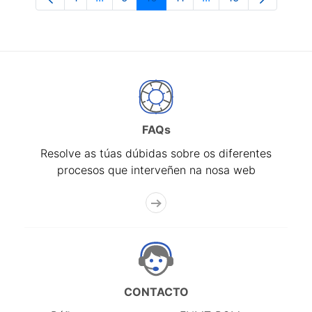
Páxina
Páxinas intermedias Use pestaña para n
Páxina
Páxina
Páxina
Páxinas intermedias
Páxina
FAQs
Resolve as túas dúbidas sobre os diferentes
procesos que interveñen na nosa web
CONTACTO