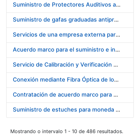
Suministro de Protectores Auditivos a medida para las personas trabajadoras de los Centros de Trabajo de Madrid y Burgos
Suministro de gafas graduadas antiproyecciones para los trabajadores de la FNMT-RCM en los centros de trabajo de Madrid y Burgos
Servicios de una empresa externa para el asesoramiento y resolución de los recursos de alzada que se presentan relacionados con procesos de selección para la FNMT-RCM
Acuerdo marco para el suministro e instalación de persianas, estores y otros complementos
Servicio de Calibración y Verificación Externa de los Equipos de Medición del Servicio de Prevención de la FNMT-RCM
Conexión mediante Fibra Óptica de los Centros de Proceso de Datos (CPDs) de las sedes de la FNMT-RCM de Burgos y Madrid
Contratación de acuerdo marco para el Suministro de Material de Electricidad para la Fábrica Nacional de Moneda y Timbre-Real Casa de la Moneda en su centro de trabajo de Burgos
Suministro de estuches para moneda de 30 €
Mostrando o intervalo 1 - 10 de 486 resultados.