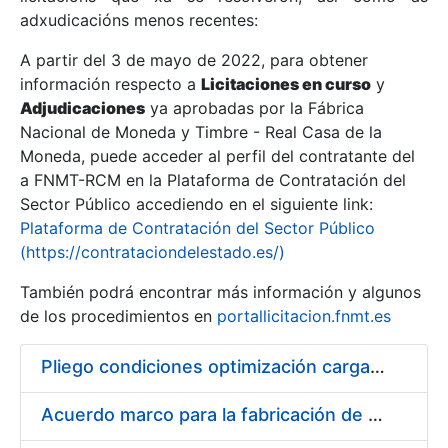
adxudicacións menos recentes:
Mostrar/Ocultar
A partir del 3 de mayo de 2022, para obtener
información respecto a
Licitaciones en curso
y
Mostrar/Ocultar
Adjudicaciones
ya aprobadas por la Fábrica
Mostrar/Ocultar
Nacional de Moneda y Timbre - Real Casa de la
Moneda, puede acceder al perfil del contratante del
a FNMT-RCM en la Plataforma de Contratación del
Sector Público accediendo en el siguiente link:
Plataforma de Contratación del Sector Público
(https://contrataciondelestado.es/)
También podrá encontrar más información y algunos
de los procedimientos en
portallicitacion.fnmt.es
Pliego condiciones optimización cargas compras firmado
Mostrar/Ocultar
Acuerdo marco para la fabricación de piezas