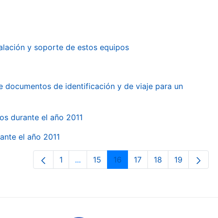
alación y soporte de estos equipos
e documentos de identificación y de viaje para un
gos durante el año 2011
ante el año 2011
1
...
15
16
17
18
19
Páxina
Páxinas intermedias Use pestaña para
Páxina
Páxina
Páxina
Páxina
Páxina