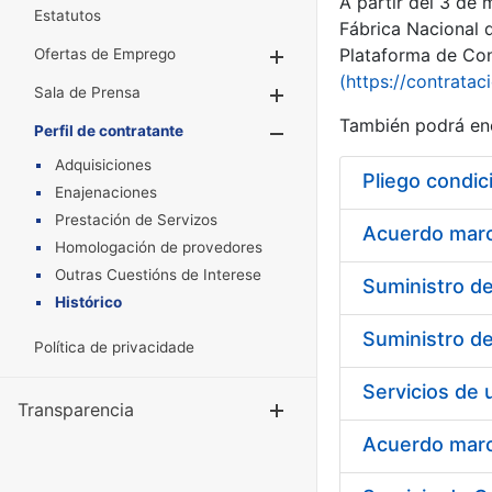
A partir del 3 de
Estatutos
Fábrica Nacional 
Plataforma de Cont
Ofertas de Emprego
Mostrar/Ocultar
(https://contratac
Sala de Prensa
Mostrar/Ocultar
También podrá enc
Perfil de contratante
Mostrar/Oculta
Adquisiciones
Pliego condic
Enajenaciones
Prestación de Servizos
Acuerdo marco
Homologación de provedores
Outras Cuestións de Interese
Histórico
Política de privacidade
Transparencia
Mostrar/Ocul
Acuerdo marco