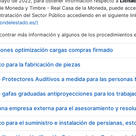
 mayo de 2022, para obtener información respecto a
Licita
de Moneda y Timbre - Real Casa de la Moneda, puede acced
ratación del Sector Público accediendo en el siguiente lin
iondelestado.es/)
ontrar más información y algunos de los procedimientos 
r
iones optimización cargas compras firmado
 para la fabricación de piezas
tar
 para el suministro e instalación de persianas, es