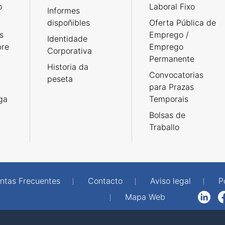
o
Laboral Fixo
Informes
dispoñibles
Oferta Pública de
s
Emprego /
Identidade
bre
Emprego
Corporativa
Permanente
Historia da
Convocatorias
peseta
para Prazas
rga
Temporais
Bolsas de
Traballo
ntas Frecuentes
Contacto
Aviso legal
P
Mapa Web
LinkedIn
Facebook
WhatsAp