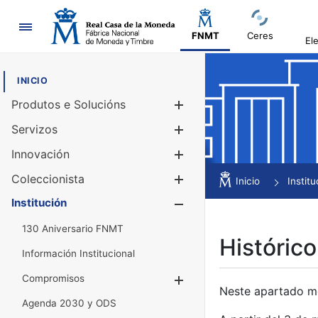
Navegación
FNMT
Ceres
El
INICIO
Produtos e Solucións
Mostrar/Ocul
Servizos
Mostrar/Ocul
Innovación
Mostrar/Ocul
Coleccionista
Mostrar/Ocul
Inicio
Institu
Institución
Mostrar/Ocul
130 Aniversario FNMT
Histórico
Información Institucional
Compromisos
Mostrar/Ocultar
Neste apartado mós
Agenda 2030 y ODS