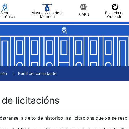
Sede
Museo Casa de la
Escuela de
SIAEN
ectrónica
Moneda
Grabado
tar
tar
tar
tar
ción
Perfil de contratante
tar
 de licitacións
transe, a xeito de histórico, as licitacións que xa se res