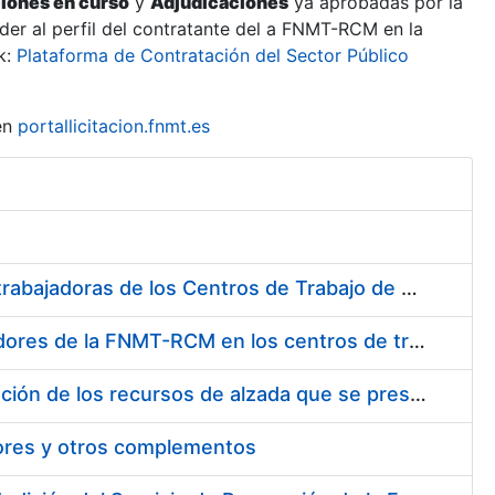
ciones en curso
y
Adjudicaciones
ya aprobadas por la
er al perfil del contratante del a FNMT-RCM en la
k:
Plataforma de Contratación del Sector Público
en
portallicitacion.fnmt.es
Suministro de Protectores Auditivos a medida para las personas trabajadoras de los Centros de Trabajo de Madrid y Burgos
Suministro de gafas graduadas antiproyecciones para los trabajadores de la FNMT-RCM en los centros de trabajo de Madrid y Burgos
Servicios de una empresa externa para el asesoramiento y resolución de los recursos de alzada que se presentan relacionados con procesos de selección para la FNMT-RCM
tores y otros complementos