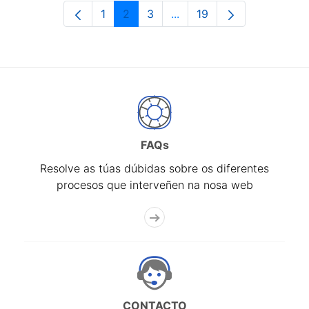
1
2
3
...
19
Páxina
Páxina
Páxina
Páxinas intermedias Use 
Páxina
FAQs
Resolve as túas dúbidas sobre os diferentes
procesos que interveñen na nosa web
CONTACTO