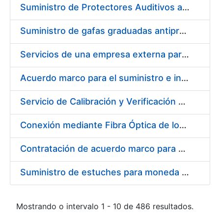
Suministro de Protectores Auditivos a medida para las personas trabajadoras de los Centros de Trabajo de Madrid y Burgos
Suministro de gafas graduadas antiproyecciones para los trabajadores de la FNMT-RCM en los centros de trabajo de Madrid y Burgos
Servicios de una empresa externa para el asesoramiento y resolución de los recursos de alzada que se presentan relacionados con procesos de selección para la FNMT-RCM
Acuerdo marco para el suministro e instalación de persianas, estores y otros complementos
Servicio de Calibración y Verificación Externa de los Equipos de Medición del Servicio de Prevención de la FNMT-RCM
Conexión mediante Fibra Óptica de los Centros de Proceso de Datos (CPDs) de las sedes de la FNMT-RCM de Burgos y Madrid
Contratación de acuerdo marco para el Suministro de Material de Electricidad para la Fábrica Nacional de Moneda y Timbre-Real Casa de la Moneda en su centro de trabajo de Burgos
Suministro de estuches para moneda de 30 €
Mostrando o intervalo 1 - 10 de 486 resultados.