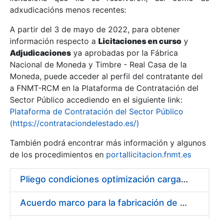
adxudicacións menos recentes:
Mostrar/Ocultar
A partir del 3 de mayo de 2022, para obtener
información respecto a
Licitaciones en curso
y
Mostrar/Ocultar
Adjudicaciones
ya aprobadas por la Fábrica
Mostrar/Ocultar
Nacional de Moneda y Timbre - Real Casa de la
Moneda, puede acceder al perfil del contratante del
a FNMT-RCM en la Plataforma de Contratación del
Sector Público accediendo en el siguiente link:
Plataforma de Contratación del Sector Público
(https://contrataciondelestado.es/)
También podrá encontrar más información y algunos
de los procedimientos en
portallicitacion.fnmt.es
Pliego condiciones optimización cargas compras firmado
Mostrar/Ocultar
Acuerdo marco para la fabricación de piezas