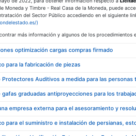
 mayo de 2022, para obtener información respecto a
Licita
de Moneda y Timbre - Real Casa de la Moneda, puede acced
ratación del Sector Público accediendo en el siguiente lin
iondelestado.es/)
ontrar más información y algunos de los procedimientos 
r
iones optimización cargas compras firmado
 para la fabricación de piezas
tar
 para el suministro e instalación de persianas, es