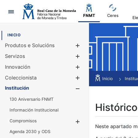
Navegación
FNMT
Ceres
El
INICIO
Produtos e Solucións
Mostrar/Ocul
Servizos
Mostrar/Ocul
Innovación
Mostrar/Ocul
Coleccionista
Mostrar/Ocul
Inicio
Institu
Institución
Mostrar/Ocul
130 Aniversario FNMT
Histórico
Información Institucional
Compromisos
Mostrar/Ocultar
Neste apartado mós
Agenda 2030 y ODS