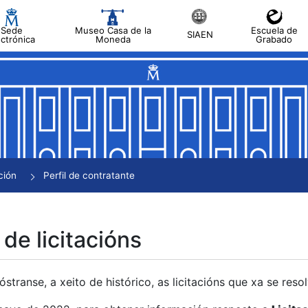
Sede
Museo Casa de la
Escuela de
SIAEN
ectrónica
Moneda
Grabado
tar
tar
tar
tar
ción
Perfil de contratante
tar
 de licitacións
transe, a xeito de histórico, as licitacións que xa se res