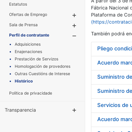
A partir del 3 de
Estatutos
Fábrica Nacional 
Plataforma de Cont
Ofertas de Emprego
Mostrar/Ocultar
(https://contratac
Sala de Prensa
Mostrar/Ocultar
También podrá enc
Perfil de contratante
Mostrar/Oculta
Adquisiciones
Pliego condic
Enajenaciones
Prestación de Servizos
Acuerdo marco
Homologación de provedores
Outras Cuestións de Interese
Histórico
Política de privacidade
Transparencia
Mostrar/Ocul
Acuerdo marco