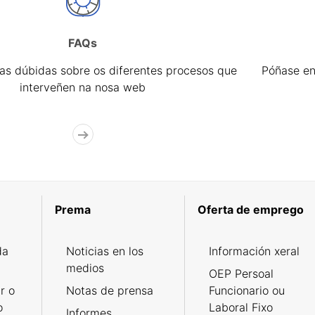
FAQs
úas dúbidas sobre os diferentes procesos que
Póñase en
interveñen na nosa web
Prema
Oferta de emprego
da
Noticias en los
Información xeral
medios
OEP Persoal
r o
Notas de prensa
Funcionario ou
o
Laboral Fixo
Informes