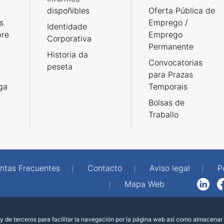
dispoñibles
Oferta Pública de
s
Emprego /
Identidade
bre
Emprego
Corporativa
Permanente
Historia da
Convocatorias
peseta
para Prazas
rga
Temporais
Bolsas de
Traballo
ntas Frecuentes
Contacto
Aviso legal
P
Mapa Web
LinkedIn
Facebook
WhatsAp
 de terceros para facilitar la navegación por la página web así como almacenar 