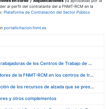
ciones en curso
y
Adjudicaciones
ya aprobadas por la
er al perfil del contratante del a FNMT-RCM en la
k:
Plataforma de Contratación del Sector Público
en
portallicitacion.fnmt.es
Suministro de Protectores Auditivos a medida para las personas trabajadoras de los Centros de Trabajo de Madrid y Burgos
Suministro de gafas graduadas antiproyecciones para los trabajadores de la FNMT-RCM en los centros de trabajo de Madrid y Burgos
Servicios de una empresa externa para el asesoramiento y resolución de los recursos de alzada que se presentan relacionados con procesos de selección para la FNMT-RCM
tores y otros complementos