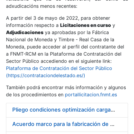
adxudicacións menos recentes:
Mostrar/Ocultar
A partir del 3 de mayo de 2022, para obtener
información respecto a
Licitaciones en curso
y
Mostrar/Ocultar
Adjudicaciones
ya aprobadas por la Fábrica
Mostrar/Ocultar
Nacional de Moneda y Timbre - Real Casa de la
Moneda, puede acceder al perfil del contratante del
a FNMT-RCM en la Plataforma de Contratación del
Sector Público accediendo en el siguiente link:
Plataforma de Contratación del Sector Público
(https://contrataciondelestado.es/)
También podrá encontrar más información y algunos
de los procedimientos en
portallicitacion.fnmt.es
Pliego condiciones optimización cargas compras firmado
Mostrar/Ocultar
Acuerdo marco para la fabricación de piezas