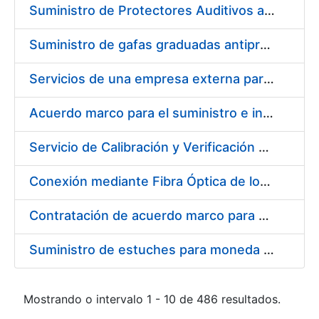
Suministro de Protectores Auditivos a medida para las personas trabajadoras de los Centros de Trabajo de Madrid y Burgos
Suministro de gafas graduadas antiproyecciones para los trabajadores de la FNMT-RCM en los centros de trabajo de Madrid y Burgos
Servicios de una empresa externa para el asesoramiento y resolución de los recursos de alzada que se presentan relacionados con procesos de selección para la FNMT-RCM
Acuerdo marco para el suministro e instalación de persianas, estores y otros complementos
Servicio de Calibración y Verificación Externa de los Equipos de Medición del Servicio de Prevención de la FNMT-RCM
Conexión mediante Fibra Óptica de los Centros de Proceso de Datos (CPDs) de las sedes de la FNMT-RCM de Burgos y Madrid
Contratación de acuerdo marco para el Suministro de Material de Electricidad para la Fábrica Nacional de Moneda y Timbre-Real Casa de la Moneda en su centro de trabajo de Burgos
Suministro de estuches para moneda de 30 €
Mostrando o intervalo 1 - 10 de 486 resultados.