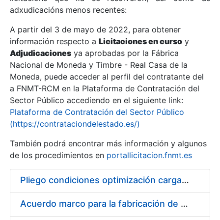
adxudicacións menos recentes:
Mostrar/Ocultar
A partir del 3 de mayo de 2022, para obtener
información respecto a
Licitaciones en curso
y
Mostrar/Ocultar
Adjudicaciones
ya aprobadas por la Fábrica
Mostrar/Ocultar
Nacional de Moneda y Timbre - Real Casa de la
Moneda, puede acceder al perfil del contratante del
a FNMT-RCM en la Plataforma de Contratación del
Sector Público accediendo en el siguiente link:
Plataforma de Contratación del Sector Público
(https://contrataciondelestado.es/)
También podrá encontrar más información y algunos
de los procedimientos en
portallicitacion.fnmt.es
Pliego condiciones optimización cargas compras firmado
Mostrar/Ocultar
Acuerdo marco para la fabricación de piezas