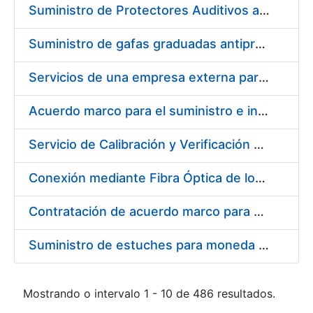
Suministro de Protectores Auditivos a medida para las personas trabajadoras de los Centros de Trabajo de Madrid y Burgos
Suministro de gafas graduadas antiproyecciones para los trabajadores de la FNMT-RCM en los centros de trabajo de Madrid y Burgos
Servicios de una empresa externa para el asesoramiento y resolución de los recursos de alzada que se presentan relacionados con procesos de selección para la FNMT-RCM
Acuerdo marco para el suministro e instalación de persianas, estores y otros complementos
Servicio de Calibración y Verificación Externa de los Equipos de Medición del Servicio de Prevención de la FNMT-RCM
Conexión mediante Fibra Óptica de los Centros de Proceso de Datos (CPDs) de las sedes de la FNMT-RCM de Burgos y Madrid
Contratación de acuerdo marco para el Suministro de Material de Electricidad para la Fábrica Nacional de Moneda y Timbre-Real Casa de la Moneda en su centro de trabajo de Burgos
Suministro de estuches para moneda de 30 €
Mostrando o intervalo 1 - 10 de 486 resultados.