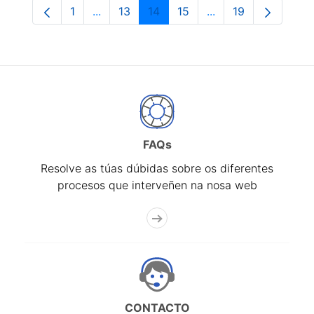
1
...
13
14
15
...
19
Páxina
Páxinas intermedias Use pestaña para na
Páxina
Páxina
Páxina
Páxinas intermedia
Páxina
FAQs
Resolve as túas dúbidas sobre os diferentes
procesos que interveñen na nosa web
CONTACTO