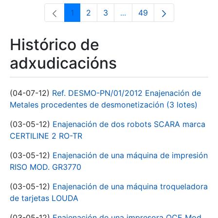
1
2
3
...
49
Páxina
Páxina
Páxina
Páxinas intermedias Use 
Páxina
Histórico de
adxudicacións
(04-07-12)
Ref. DESMO-PN/01/2012 Enajenación de
Metales procedentes de desmonetización (3 lotes)
(03-05-12)
Enajenación de dos robots SCARA marca
CERTILINE 2 RO-TR
(03-05-12)
Enajenación de una máquina de impresión
RISO MOD. GR3770
(03-05-12)
Enajenación de una máquina troqueladora
de tarjetas LOUDA
(03-05-12)
Enajenación de una impresora OCE Mod.