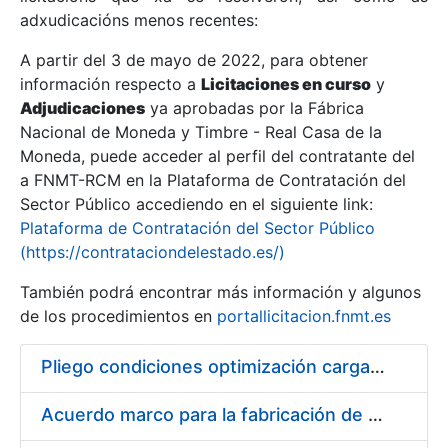
adxudicacións menos recentes:
Mostrar/Ocultar
A partir del 3 de mayo de 2022, para obtener
información respecto a
Licitaciones en curso
y
Mostrar/Ocultar
Adjudicaciones
ya aprobadas por la Fábrica
Mostrar/Ocultar
Nacional de Moneda y Timbre - Real Casa de la
Moneda, puede acceder al perfil del contratante del
a FNMT-RCM en la Plataforma de Contratación del
Sector Público accediendo en el siguiente link:
Plataforma de Contratación del Sector Público
(https://contrataciondelestado.es/)
También podrá encontrar más información y algunos
de los procedimientos en
portallicitacion.fnmt.es
Pliego condiciones optimización cargas compras firmado
Mostrar/Ocultar
Acuerdo marco para la fabricación de piezas