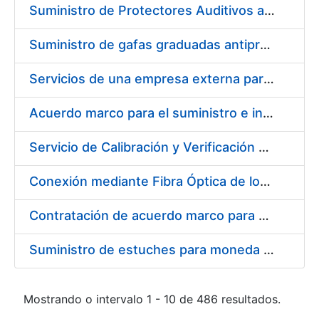
Suministro de Protectores Auditivos a medida para las personas trabajadoras de los Centros de Trabajo de Madrid y Burgos
Suministro de gafas graduadas antiproyecciones para los trabajadores de la FNMT-RCM en los centros de trabajo de Madrid y Burgos
Servicios de una empresa externa para el asesoramiento y resolución de los recursos de alzada que se presentan relacionados con procesos de selección para la FNMT-RCM
Acuerdo marco para el suministro e instalación de persianas, estores y otros complementos
Servicio de Calibración y Verificación Externa de los Equipos de Medición del Servicio de Prevención de la FNMT-RCM
Conexión mediante Fibra Óptica de los Centros de Proceso de Datos (CPDs) de las sedes de la FNMT-RCM de Burgos y Madrid
Contratación de acuerdo marco para el Suministro de Material de Electricidad para la Fábrica Nacional de Moneda y Timbre-Real Casa de la Moneda en su centro de trabajo de Burgos
Suministro de estuches para moneda de 30 €
Mostrando o intervalo 1 - 10 de 486 resultados.