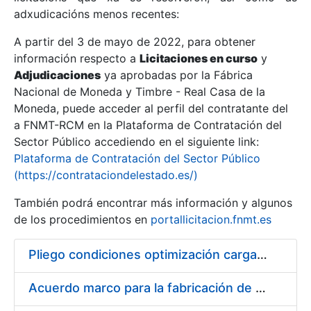
adxudicacións menos recentes:
Mostrar/Ocultar
A partir del 3 de mayo de 2022, para obtener
información respecto a
Licitaciones en curso
y
Mostrar/Ocultar
Adjudicaciones
ya aprobadas por la Fábrica
Mostrar/Ocultar
Nacional de Moneda y Timbre - Real Casa de la
Moneda, puede acceder al perfil del contratante del
a FNMT-RCM en la Plataforma de Contratación del
Sector Público accediendo en el siguiente link:
Plataforma de Contratación del Sector Público
(https://contrataciondelestado.es/)
También podrá encontrar más información y algunos
de los procedimientos en
portallicitacion.fnmt.es
Pliego condiciones optimización cargas compras firmado
Mostrar/Ocultar
Acuerdo marco para la fabricación de piezas