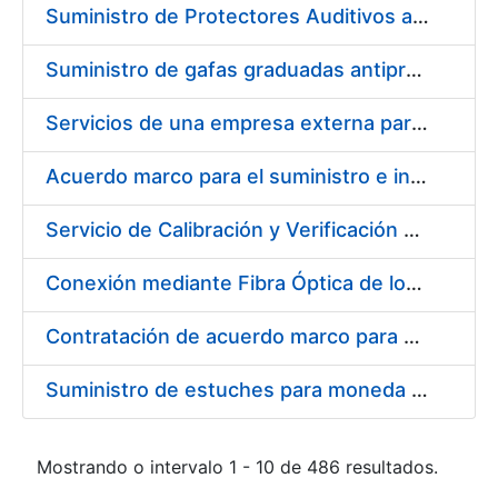
Suministro de Protectores Auditivos a medida para las personas trabajadoras de los Centros de Trabajo de Madrid y Burgos
Suministro de gafas graduadas antiproyecciones para los trabajadores de la FNMT-RCM en los centros de trabajo de Madrid y Burgos
Servicios de una empresa externa para el asesoramiento y resolución de los recursos de alzada que se presentan relacionados con procesos de selección para la FNMT-RCM
Acuerdo marco para el suministro e instalación de persianas, estores y otros complementos
Servicio de Calibración y Verificación Externa de los Equipos de Medición del Servicio de Prevención de la FNMT-RCM
Conexión mediante Fibra Óptica de los Centros de Proceso de Datos (CPDs) de las sedes de la FNMT-RCM de Burgos y Madrid
Contratación de acuerdo marco para el Suministro de Material de Electricidad para la Fábrica Nacional de Moneda y Timbre-Real Casa de la Moneda en su centro de trabajo de Burgos
Suministro de estuches para moneda de 30 €
Mostrando o intervalo 1 - 10 de 486 resultados.