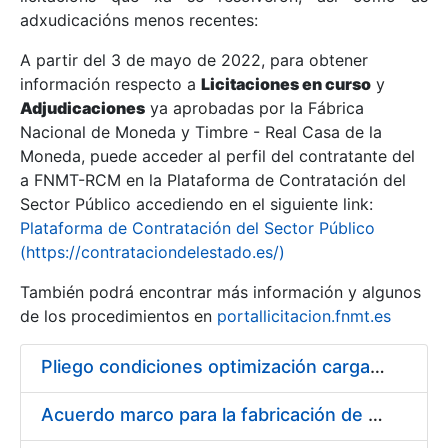
adxudicacións menos recentes:
Mostrar/Ocultar
A partir del 3 de mayo de 2022, para obtener
información respecto a
Licitaciones en curso
y
Mostrar/Ocultar
Adjudicaciones
ya aprobadas por la Fábrica
Mostrar/Ocultar
Nacional de Moneda y Timbre - Real Casa de la
Moneda, puede acceder al perfil del contratante del
a FNMT-RCM en la Plataforma de Contratación del
Sector Público accediendo en el siguiente link:
Plataforma de Contratación del Sector Público
(https://contrataciondelestado.es/)
También podrá encontrar más información y algunos
de los procedimientos en
portallicitacion.fnmt.es
Pliego condiciones optimización cargas compras firmado
Mostrar/Ocultar
Acuerdo marco para la fabricación de piezas