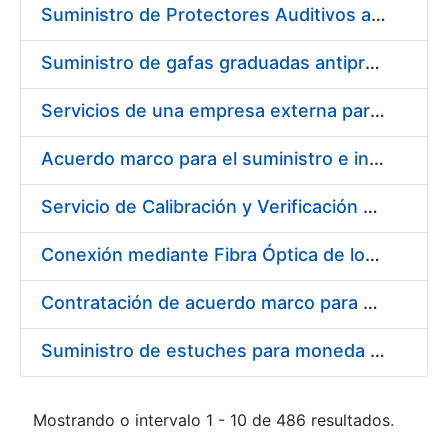
Suministro de Protectores Auditivos a medida para las personas trabajadoras de los Centros de Trabajo de Madrid y Burgos
Suministro de gafas graduadas antiproyecciones para los trabajadores de la FNMT-RCM en los centros de trabajo de Madrid y Burgos
Servicios de una empresa externa para el asesoramiento y resolución de los recursos de alzada que se presentan relacionados con procesos de selección para la FNMT-RCM
Acuerdo marco para el suministro e instalación de persianas, estores y otros complementos
Servicio de Calibración y Verificación Externa de los Equipos de Medición del Servicio de Prevención de la FNMT-RCM
Conexión mediante Fibra Óptica de los Centros de Proceso de Datos (CPDs) de las sedes de la FNMT-RCM de Burgos y Madrid
Contratación de acuerdo marco para el Suministro de Material de Electricidad para la Fábrica Nacional de Moneda y Timbre-Real Casa de la Moneda en su centro de trabajo de Burgos
Suministro de estuches para moneda de 30 €
Mostrando o intervalo 1 - 10 de 486 resultados.