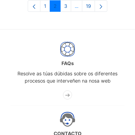
1
2
3
...
19
Páxina
Páxina
Páxina
Páxinas intermedias Use 
Páxina
FAQs
Resolve as túas dúbidas sobre os diferentes
procesos que interveñen na nosa web
CONTACTO