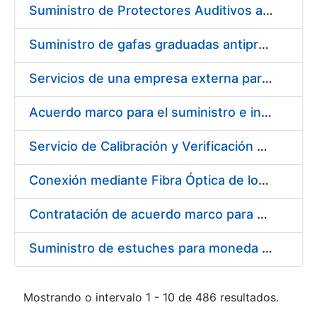
Suministro de Protectores Auditivos a medida para las personas trabajadoras de los Centros de Trabajo de Madrid y Burgos
Suministro de gafas graduadas antiproyecciones para los trabajadores de la FNMT-RCM en los centros de trabajo de Madrid y Burgos
Servicios de una empresa externa para el asesoramiento y resolución de los recursos de alzada que se presentan relacionados con procesos de selección para la FNMT-RCM
Acuerdo marco para el suministro e instalación de persianas, estores y otros complementos
Servicio de Calibración y Verificación Externa de los Equipos de Medición del Servicio de Prevención de la FNMT-RCM
Conexión mediante Fibra Óptica de los Centros de Proceso de Datos (CPDs) de las sedes de la FNMT-RCM de Burgos y Madrid
Contratación de acuerdo marco para el Suministro de Material de Electricidad para la Fábrica Nacional de Moneda y Timbre-Real Casa de la Moneda en su centro de trabajo de Burgos
Suministro de estuches para moneda de 30 €
Mostrando o intervalo 1 - 10 de 486 resultados.