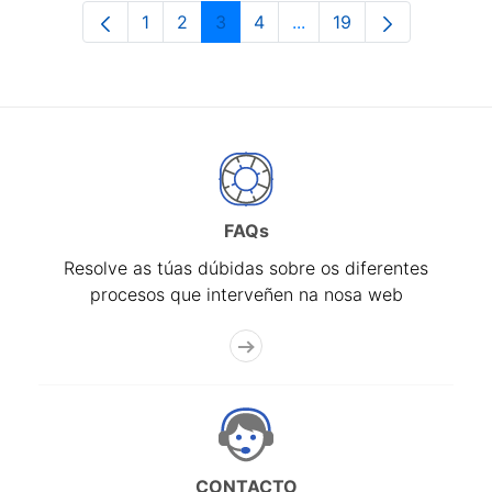
1
2
3
4
...
19
Páxina
Páxina
Páxina
Páxina
Páxinas intermedias Us
Páxina
FAQs
Resolve as túas dúbidas sobre os diferentes
procesos que interveñen na nosa web
CONTACTO