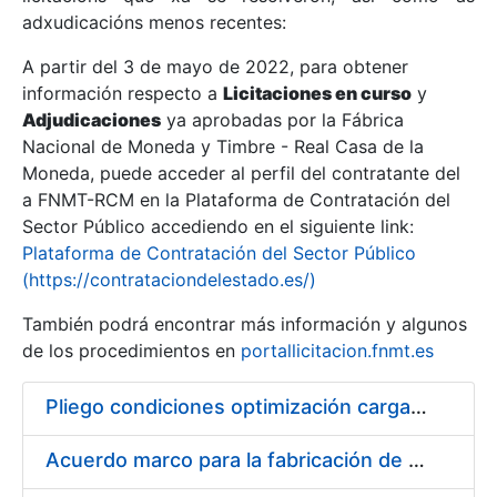
adxudicacións menos recentes:
Mostrar/Ocultar
A partir del 3 de mayo de 2022, para obtener
información respecto a
Licitaciones en curso
y
Mostrar/Ocultar
Adjudicaciones
ya aprobadas por la Fábrica
Mostrar/Ocultar
Nacional de Moneda y Timbre - Real Casa de la
Moneda, puede acceder al perfil del contratante del
a FNMT-RCM en la Plataforma de Contratación del
Sector Público accediendo en el siguiente link:
Plataforma de Contratación del Sector Público
(https://contrataciondelestado.es/)
También podrá encontrar más información y algunos
de los procedimientos en
portallicitacion.fnmt.es
Pliego condiciones optimización cargas compras firmado
Mostrar/Ocultar
Acuerdo marco para la fabricación de piezas