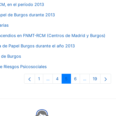
CM, en el período 2013
papel de Burgos durante 2013
arias
 incendios en FNMT-RCM (Centros de Madrid y Burgos)
ca de Papel Burgos durante el año 2013
l de Burgos
e Riesgos Psicosociales
1
...
4
5
6
...
19
Páxina
Páxinas intermedias Use pestaña p
Páxina
Páxina
Páxina
Páxinas interme
Páxina