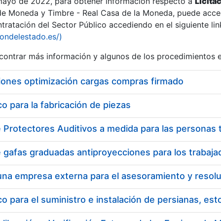
 mayo de 2022, para obtener información respecto a
Licita
de Moneda y Timbre - Real Casa de la Moneda, puede acced
ratación del Sector Público accediendo en el siguiente lin
iondelestado.es/)
ontrar más información y algunos de los procedimientos 
r
iones optimización cargas compras firmado
 para la fabricación de piezas
tar
 para el suministro e instalación de persianas, es