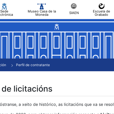
Sede
Museo Casa de la
Escuela de
SIAEN
ectrónica
Moneda
Grabado
tar
tar
tar
tar
ción
Perfil de contratante
tar
 de licitacións
transe, a xeito de histórico, as licitacións que xa se res