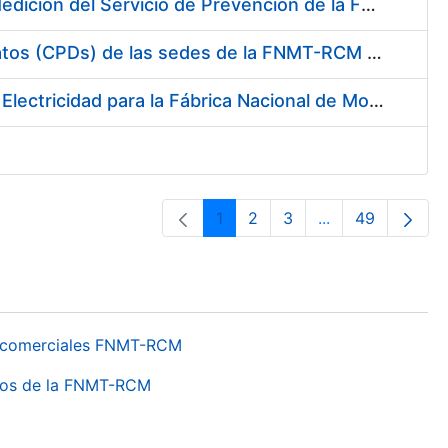
Servicio de Calibración y Verificación Externa de los Equipos de Medición del Servicio de Prevención de la FNMT-RCM
Conexión mediante Fibra Óptica de los Centros de Proceso de Datos (CPDs) de las sedes de la FNMT-RCM de Burgos y Madrid
Contratación de acuerdo marco para el Suministro de Material de Electricidad para la Fábrica Nacional de Moneda y Timbre-Real Casa de la Moneda en su centro de trabajo de Burgos
1
2
3
...
49
Páxina
Páxina
Páxina
Páxinas interme
Páxina
os comerciales FNMT-RCM
ntros de la FNMT-RCM