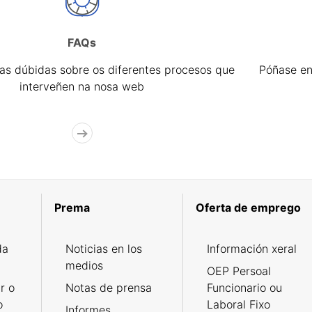
FAQs
úas dúbidas sobre os diferentes procesos que
Póñase en
interveñen na nosa web
Prema
Oferta de emprego
da
Noticias en los
Información xeral
medios
OEP Persoal
r o
Notas de prensa
Funcionario ou
o
Laboral Fixo
Informes