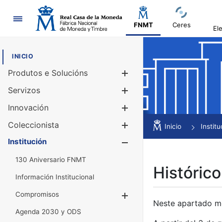
Navegación
FNMT
Ceres
El
INICIO
Produtos e Solucións
Mostrar/Ocul
Servizos
Mostrar/Ocul
Innovación
Mostrar/Ocul
Coleccionista
Mostrar/Ocul
Inicio
Institu
Institución
Mostrar/Ocul
130 Aniversario FNMT
Histórico
Información Institucional
Compromisos
Mostrar/Ocultar
Neste apartado mós
Agenda 2030 y ODS