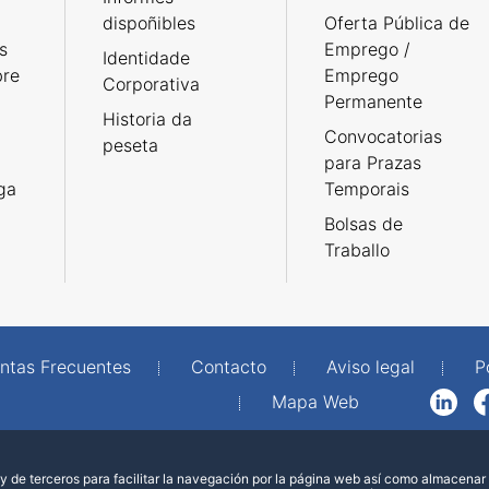
dispoñibles
Oferta Pública de
s
Emprego /
Identidade
bre
Emprego
Corporativa
Permanente
Historia da
Convocatorias
peseta
para Prazas
rga
Temporais
Bolsas de
Traballo
ntas Frecuentes
Contacto
Aviso legal
P
Mapa Web
LinkedIn
Facebook
WhatsAp
 de terceros para facilitar la navegación por la página web así como almacenar 