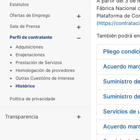
A partir del 3 de
Estatutos
Fábrica Nacional 
Plataforma de Cont
Ofertas de Emprego
Mostrar/Ocultar
(https://contratac
Sala de Prensa
Mostrar/Ocultar
También podrá enc
Perfil de contratante
Mostrar/Oculta
Adquisiciones
Pliego condic
Enajenaciones
Prestación de Servizos
Acuerdo marco
Homologación de provedores
Outras Cuestións de Interese
Histórico
Política de privacidade
Transparencia
Mostrar/Ocul
Acuerdo marco