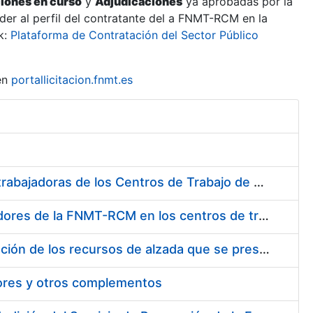
ciones en curso
y
Adjudicaciones
ya aprobadas por la
er al perfil del contratante del a FNMT-RCM en la
k:
Plataforma de Contratación del Sector Público
en
portallicitacion.fnmt.es
Suministro de Protectores Auditivos a medida para las personas trabajadoras de los Centros de Trabajo de Madrid y Burgos
Suministro de gafas graduadas antiproyecciones para los trabajadores de la FNMT-RCM en los centros de trabajo de Madrid y Burgos
Servicios de una empresa externa para el asesoramiento y resolución de los recursos de alzada que se presentan relacionados con procesos de selección para la FNMT-RCM
tores y otros complementos