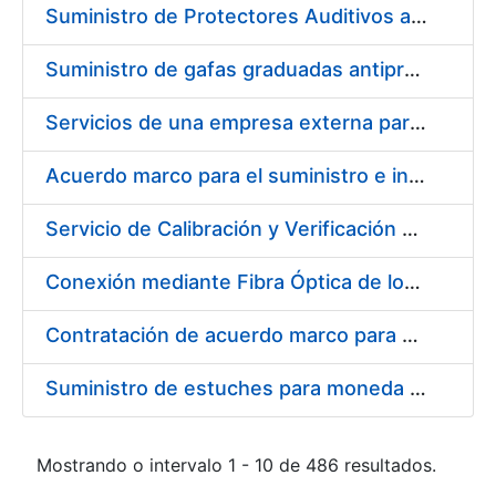
Suministro de Protectores Auditivos a medida para las personas trabajadoras de los Centros de Trabajo de Madrid y Burgos
Suministro de gafas graduadas antiproyecciones para los trabajadores de la FNMT-RCM en los centros de trabajo de Madrid y Burgos
Servicios de una empresa externa para el asesoramiento y resolución de los recursos de alzada que se presentan relacionados con procesos de selección para la FNMT-RCM
Acuerdo marco para el suministro e instalación de persianas, estores y otros complementos
Servicio de Calibración y Verificación Externa de los Equipos de Medición del Servicio de Prevención de la FNMT-RCM
Conexión mediante Fibra Óptica de los Centros de Proceso de Datos (CPDs) de las sedes de la FNMT-RCM de Burgos y Madrid
Contratación de acuerdo marco para el Suministro de Material de Electricidad para la Fábrica Nacional de Moneda y Timbre-Real Casa de la Moneda en su centro de trabajo de Burgos
Suministro de estuches para moneda de 30 €
Mostrando o intervalo 1 - 10 de 486 resultados.