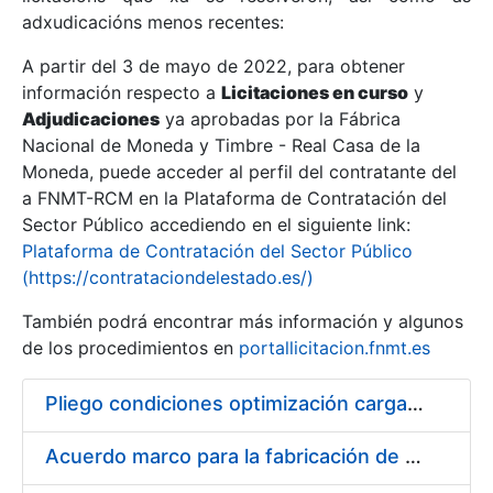
adxudicacións menos recentes:
Mostrar/Ocultar
A partir del 3 de mayo de 2022, para obtener
información respecto a
Licitaciones en curso
y
Mostrar/Ocultar
Adjudicaciones
ya aprobadas por la Fábrica
Mostrar/Ocultar
Nacional de Moneda y Timbre - Real Casa de la
Moneda, puede acceder al perfil del contratante del
a FNMT-RCM en la Plataforma de Contratación del
Sector Público accediendo en el siguiente link:
Plataforma de Contratación del Sector Público
(https://contrataciondelestado.es/)
También podrá encontrar más información y algunos
de los procedimientos en
portallicitacion.fnmt.es
Pliego condiciones optimización cargas compras firmado
Mostrar/Ocultar
Acuerdo marco para la fabricación de piezas