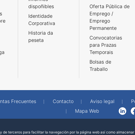
dispoñibles
Oferta Pública de
s
Emprego /
Identidade
bre
Emprego
Corporativa
Permanente
Historia da
Convocatorias
peseta
para Prazas
rga
Temporais
Bolsas de
Traballo
ntas Frecuentes
Contacto
Aviso legal
P
Mapa Web
LinkedIn
Facebook
WhatsAp
 de terceros para facilitar la navegación por la página web así como almacenar 