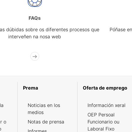
FAQs
úas dúbidas sobre os diferentes procesos que
Póñase en
interveñen na nosa web
Prema
Oferta de emprego
da
Noticias en los
Información xeral
medios
OEP Persoal
r o
Notas de prensa
Funcionario ou
o
Laboral Fixo
Informes