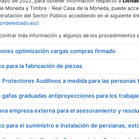
 mayo de 2022, para obtener información respecto a
Licita
de Moneda y Timbre - Real Casa de la Moneda, puede acced
ratación del Sector Público accediendo en el siguiente lin
iondelestado.es/)
ontrar más información y algunos de los procedimientos 
r
iones optimización cargas compras firmado
 para la fabricación de piezas
tar
 para el suministro e instalación de persianas, es