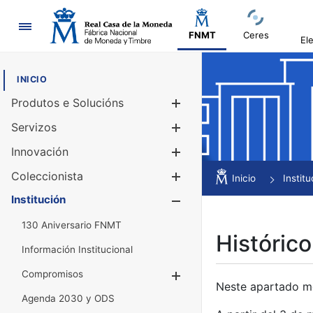
Navegación
FNMT
Ceres
El
INICIO
Produtos e Solucións
Mostrar/Ocul
Servizos
Mostrar/Ocul
Innovación
Mostrar/Ocul
Coleccionista
Mostrar/Ocul
Inicio
Institu
Institución
Mostrar/Ocul
130 Aniversario FNMT
Histórico
Información Institucional
Compromisos
Mostrar/Ocultar
Neste apartado mós
Agenda 2030 y ODS