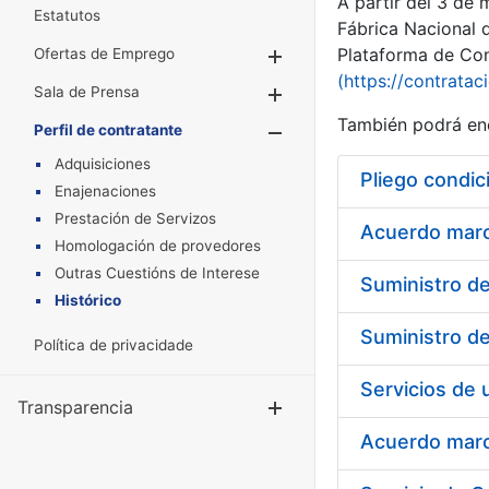
A partir del 3 de
Estatutos
Fábrica Nacional 
Plataforma de Cont
Ofertas de Emprego
Mostrar/Ocultar
(https://contratac
Sala de Prensa
Mostrar/Ocultar
También podrá enc
Perfil de contratante
Mostrar/Oculta
Adquisiciones
Pliego condic
Enajenaciones
Prestación de Servizos
Acuerdo marco
Homologación de provedores
Outras Cuestións de Interese
Histórico
Política de privacidade
Transparencia
Mostrar/Ocul
Acuerdo marco