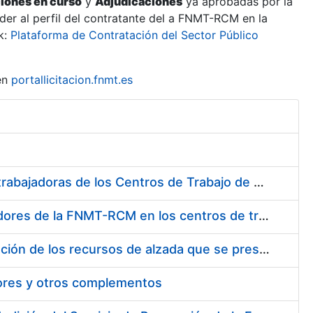
ciones en curso
y
Adjudicaciones
ya aprobadas por la
er al perfil del contratante del a FNMT-RCM en la
k:
Plataforma de Contratación del Sector Público
en
portallicitacion.fnmt.es
Suministro de Protectores Auditivos a medida para las personas trabajadoras de los Centros de Trabajo de Madrid y Burgos
Suministro de gafas graduadas antiproyecciones para los trabajadores de la FNMT-RCM en los centros de trabajo de Madrid y Burgos
Servicios de una empresa externa para el asesoramiento y resolución de los recursos de alzada que se presentan relacionados con procesos de selección para la FNMT-RCM
tores y otros complementos