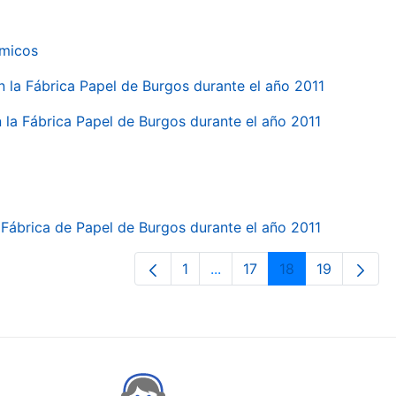
ímicos
en la Fábrica Papel de Burgos durante el año 2011
en la Fábrica Papel de Burgos durante el año 2011
la Fábrica de Papel de Burgos durante el año 2011
1
...
17
18
19
Páxina
Páxinas intermedias Use p
Páxina
Páxina
Páxina