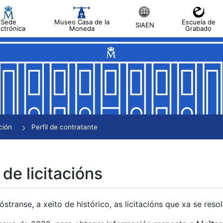
Sede
Museo Casa de la
Escuela de
SIAEN
ectrónica
Moneda
Grabado
tar
tar
tar
tar
ción
Perfil de contratante
tar
 de licitacións
transe, a xeito de histórico, as licitacións que xa se res