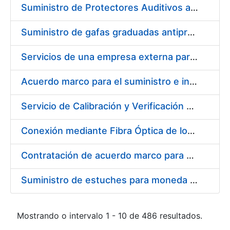
Suministro de Protectores Auditivos a medida para las personas trabajadoras de los Centros de Trabajo de Madrid y Burgos
Suministro de gafas graduadas antiproyecciones para los trabajadores de la FNMT-RCM en los centros de trabajo de Madrid y Burgos
Servicios de una empresa externa para el asesoramiento y resolución de los recursos de alzada que se presentan relacionados con procesos de selección para la FNMT-RCM
Acuerdo marco para el suministro e instalación de persianas, estores y otros complementos
Servicio de Calibración y Verificación Externa de los Equipos de Medición del Servicio de Prevención de la FNMT-RCM
Conexión mediante Fibra Óptica de los Centros de Proceso de Datos (CPDs) de las sedes de la FNMT-RCM de Burgos y Madrid
Contratación de acuerdo marco para el Suministro de Material de Electricidad para la Fábrica Nacional de Moneda y Timbre-Real Casa de la Moneda en su centro de trabajo de Burgos
Suministro de estuches para moneda de 30 €
Mostrando o intervalo 1 - 10 de 486 resultados.