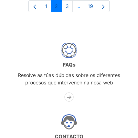
1
2
3
...
19
Páxina
Páxina
Páxina
Páxinas intermedias Use 
Páxina
FAQs
Resolve as túas dúbidas sobre os diferentes
procesos que interveñen na nosa web
CONTACTO