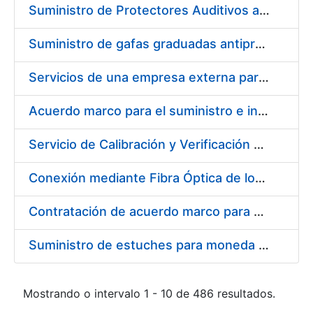
Suministro de Protectores Auditivos a medida para las personas trabajadoras de los Centros de Trabajo de Madrid y Burgos
Suministro de gafas graduadas antiproyecciones para los trabajadores de la FNMT-RCM en los centros de trabajo de Madrid y Burgos
Servicios de una empresa externa para el asesoramiento y resolución de los recursos de alzada que se presentan relacionados con procesos de selección para la FNMT-RCM
Acuerdo marco para el suministro e instalación de persianas, estores y otros complementos
Servicio de Calibración y Verificación Externa de los Equipos de Medición del Servicio de Prevención de la FNMT-RCM
Conexión mediante Fibra Óptica de los Centros de Proceso de Datos (CPDs) de las sedes de la FNMT-RCM de Burgos y Madrid
Contratación de acuerdo marco para el Suministro de Material de Electricidad para la Fábrica Nacional de Moneda y Timbre-Real Casa de la Moneda en su centro de trabajo de Burgos
Suministro de estuches para moneda de 30 €
Mostrando o intervalo 1 - 10 de 486 resultados.