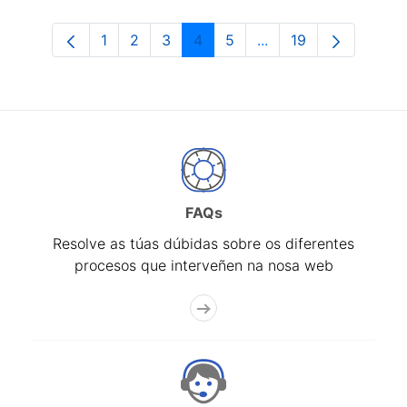
1
2
3
4
5
...
19
Páxina
Páxina
Páxina
Páxina
Páxina
Páxinas intermedias 
Páxina
FAQs
Resolve as túas dúbidas sobre os diferentes
procesos que interveñen na nosa web