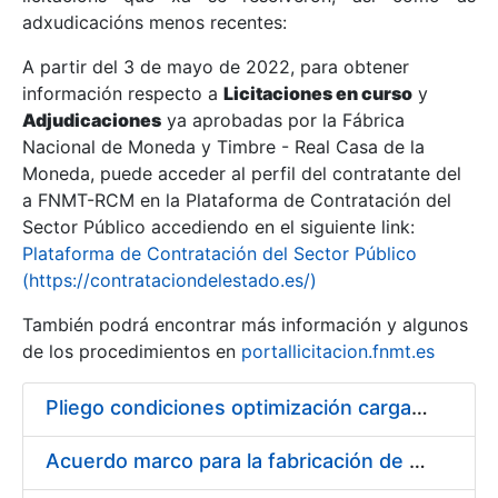
adxudicacións menos recentes:
Mostrar/Ocultar
A partir del 3 de mayo de 2022, para obtener
información respecto a
Licitaciones en curso
y
Mostrar/Ocultar
Adjudicaciones
ya aprobadas por la Fábrica
Mostrar/Ocultar
Nacional de Moneda y Timbre - Real Casa de la
Moneda, puede acceder al perfil del contratante del
a FNMT-RCM en la Plataforma de Contratación del
Sector Público accediendo en el siguiente link:
Plataforma de Contratación del Sector Público
(https://contrataciondelestado.es/)
También podrá encontrar más información y algunos
de los procedimientos en
portallicitacion.fnmt.es
Pliego condiciones optimización cargas compras firmado
Mostrar/Ocultar
Acuerdo marco para la fabricación de piezas