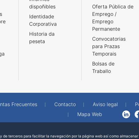
dispoñibles
Oferta Pública de
s
Emprego /
Identidade
bre
Emprego
Corporativa
Permanente
Historia da
Convocatorias
peseta
para Prazas
rga
Temporais
Bolsas de
Traballo
ntas Frecuentes
Contacto
Aviso legal
P
Mapa Web
LinkedIn
Facebook
WhatsAp
 de terceros para facilitar la navegación por la página web así como almacenar 