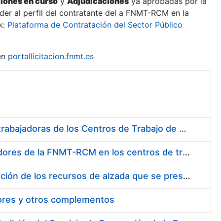
ciones en curso
y
Adjudicaciones
ya aprobadas por la
er al perfil del contratante del a FNMT-RCM en la
k:
Plataforma de Contratación del Sector Público
en
portallicitacion.fnmt.es
Suministro de Protectores Auditivos a medida para las personas trabajadoras de los Centros de Trabajo de Madrid y Burgos
Suministro de gafas graduadas antiproyecciones para los trabajadores de la FNMT-RCM en los centros de trabajo de Madrid y Burgos
Servicios de una empresa externa para el asesoramiento y resolución de los recursos de alzada que se presentan relacionados con procesos de selección para la FNMT-RCM
tores y otros complementos