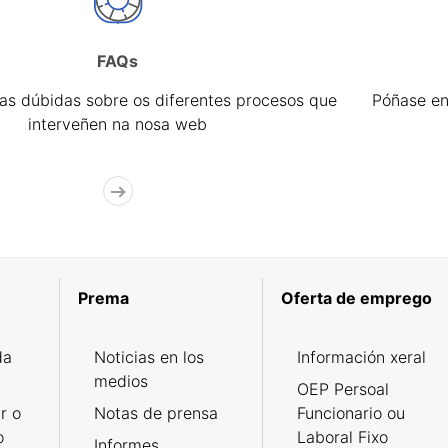
FAQs
úas dúbidas sobre os diferentes procesos que
Póñase en
interveñen na nosa web
Prema
Oferta de emprego
da
Noticias en los
Información xeral
medios
OEP Persoal
r o
Notas de prensa
Funcionario ou
o
Laboral Fixo
Informes