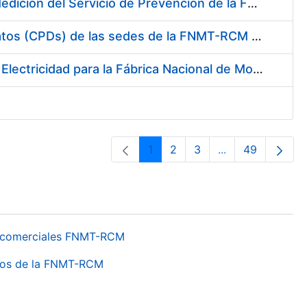
Servicio de Calibración y Verificación Externa de los Equipos de Medición del Servicio de Prevención de la FNMT-RCM
Conexión mediante Fibra Óptica de los Centros de Proceso de Datos (CPDs) de las sedes de la FNMT-RCM de Burgos y Madrid
Contratación de acuerdo marco para el Suministro de Material de Electricidad para la Fábrica Nacional de Moneda y Timbre-Real Casa de la Moneda en su centro de trabajo de Burgos
1
2
3
...
49
Páxina
Páxina
Páxina
Páxinas interme
Páxina
os comerciales FNMT-RCM
ntros de la FNMT-RCM