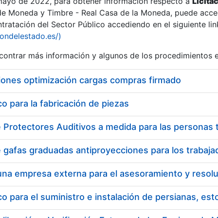
 mayo de 2022, para obtener información respecto a
Licita
de Moneda y Timbre - Real Casa de la Moneda, puede acced
ratación del Sector Público accediendo en el siguiente lin
iondelestado.es/)
ontrar más información y algunos de los procedimientos 
r
iones optimización cargas compras firmado
 para la fabricación de piezas
tar
 para el suministro e instalación de persianas, es