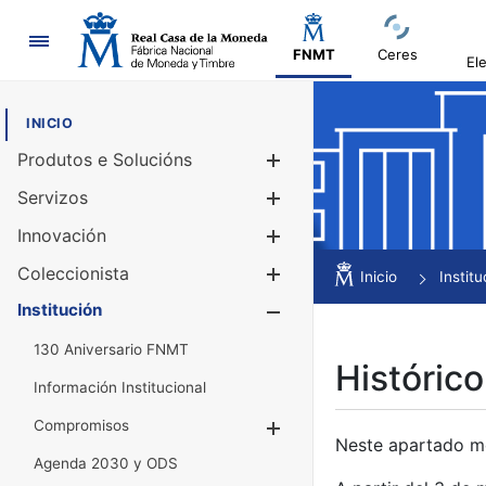
Navegación
FNMT
Ceres
El
INICIO
Produtos e Solucións
Mostrar/Ocul
Servizos
Mostrar/Ocul
Innovación
Mostrar/Ocul
Coleccionista
Mostrar/Ocul
Inicio
Institu
Institución
Mostrar/Ocul
130 Aniversario FNMT
Histórico
Información Institucional
Compromisos
Mostrar/Ocultar
Neste apartado mós
Agenda 2030 y ODS