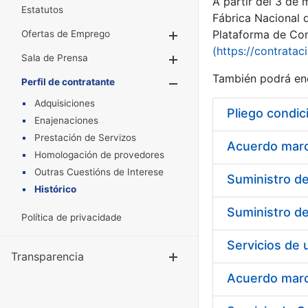
A partir del 3 de
Estatutos
Fábrica Nacional 
Plataforma de Cont
Ofertas de Emprego
Mostrar/Ocultar
(https://contratac
Sala de Prensa
Mostrar/Ocultar
También podrá enc
Perfil de contratante
Mostrar/Oculta
Adquisiciones
Pliego condic
Enajenaciones
Prestación de Servizos
Acuerdo marco
Homologación de provedores
Outras Cuestións de Interese
Histórico
Política de privacidade
Transparencia
Mostrar/Ocul
Acuerdo marco