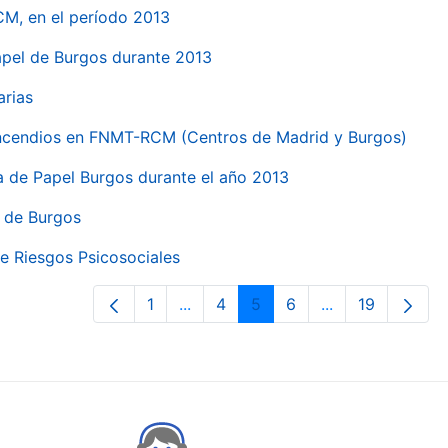
CM, en el período 2013
papel de Burgos durante 2013
arias
 incendios en FNMT-RCM (Centros de Madrid y Burgos)
ca de Papel Burgos durante el año 2013
l de Burgos
e Riesgos Psicosociales
1
...
4
5
6
...
19
Páxina
Páxinas intermedias Use pestaña p
Páxina
Páxina
Páxina
Páxinas interme
Páxina