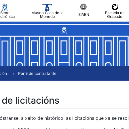
Sede
Museo Casa de la
Escuela de
SIAEN
ectrónica
Moneda
Grabado
tar
tar
tar
tar
ción
Perfil de contratante
tar
 de licitacións
transe, a xeito de histórico, as licitacións que xa se res