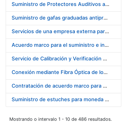
Suministro de Protectores Auditivos a medida para las personas trabajadoras de los Centros de Trabajo de Madrid y Burgos
Suministro de gafas graduadas antiproyecciones para los trabajadores de la FNMT-RCM en los centros de trabajo de Madrid y Burgos
Servicios de una empresa externa para el asesoramiento y resolución de los recursos de alzada que se presentan relacionados con procesos de selección para la FNMT-RCM
Acuerdo marco para el suministro e instalación de persianas, estores y otros complementos
Servicio de Calibración y Verificación Externa de los Equipos de Medición del Servicio de Prevención de la FNMT-RCM
Conexión mediante Fibra Óptica de los Centros de Proceso de Datos (CPDs) de las sedes de la FNMT-RCM de Burgos y Madrid
Contratación de acuerdo marco para el Suministro de Material de Electricidad para la Fábrica Nacional de Moneda y Timbre-Real Casa de la Moneda en su centro de trabajo de Burgos
Suministro de estuches para moneda de 30 €
Mostrando o intervalo 1 - 10 de 486 resultados.