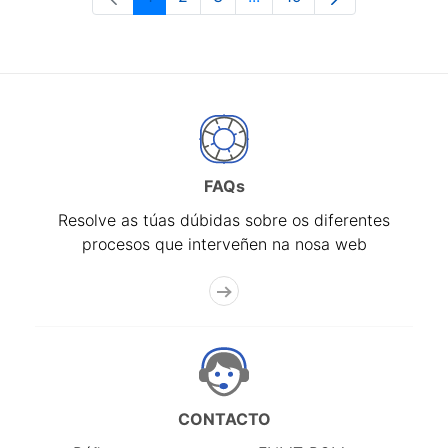
Páxina
Páxina
Páxina
Páxinas intermedias Use 
Páxina
FAQs
Resolve as túas dúbidas sobre os diferentes
procesos que interveñen na nosa web
CONTACTO