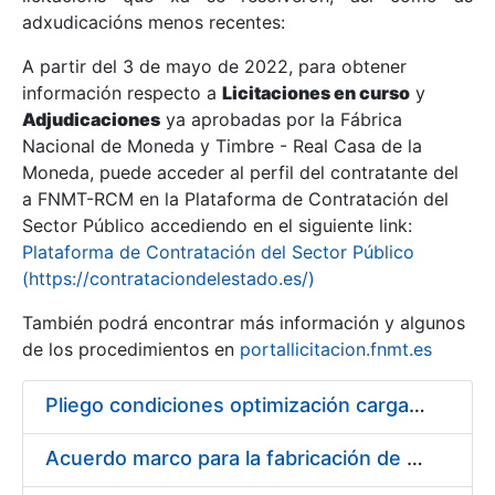
adxudicacións menos recentes:
Mostrar/Ocultar
A partir del 3 de mayo de 2022, para obtener
información respecto a
Licitaciones en curso
y
Mostrar/Ocultar
Adjudicaciones
ya aprobadas por la Fábrica
Mostrar/Ocultar
Nacional de Moneda y Timbre - Real Casa de la
Moneda, puede acceder al perfil del contratante del
a FNMT-RCM en la Plataforma de Contratación del
Sector Público accediendo en el siguiente link:
Plataforma de Contratación del Sector Público
(https://contrataciondelestado.es/)
También podrá encontrar más información y algunos
de los procedimientos en
portallicitacion.fnmt.es
Pliego condiciones optimización cargas compras firmado
Mostrar/Ocultar
Acuerdo marco para la fabricación de piezas