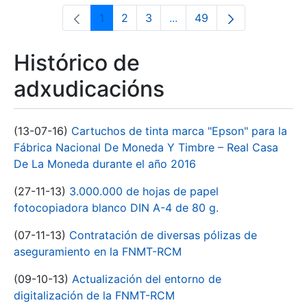
1
2
3
...
49
Páxina
Páxina
Páxina
Páxinas intermedias Use 
Páxina
Histórico de
adxudicacións
(13-07-16)
Cartuchos de tinta marca "Epson" para la
Fábrica Nacional De Moneda Y Timbre – Real Casa
De La Moneda durante el año 2016
(27-11-13)
3.000.000 de hojas de papel
fotocopiadora blanco DIN A-4 de 80 g.
(07-11-13)
Contratación de diversas pólizas de
aseguramiento en la FNMT-RCM
(09-10-13)
Actualización del entorno de
digitalización de la FNMT-RCM