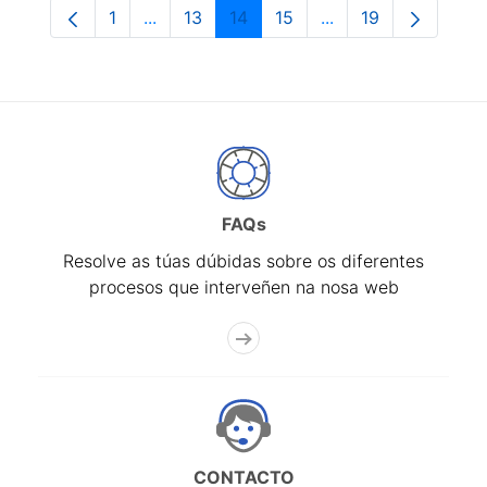
1
...
13
14
15
...
19
Páxina
Páxinas intermedias Use pestaña para na
Páxina
Páxina
Páxina
Páxinas intermedia
Páxina
FAQs
Resolve as túas dúbidas sobre os diferentes
procesos que interveñen na nosa web
CONTACTO