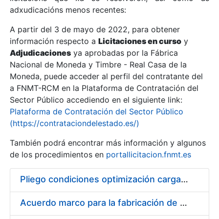
adxudicacións menos recentes:
Mostrar/Ocultar
A partir del 3 de mayo de 2022, para obtener
información respecto a
Licitaciones en curso
y
Mostrar/Ocultar
Adjudicaciones
ya aprobadas por la Fábrica
Mostrar/Ocultar
Nacional de Moneda y Timbre - Real Casa de la
Moneda, puede acceder al perfil del contratante del
a FNMT-RCM en la Plataforma de Contratación del
Sector Público accediendo en el siguiente link:
Plataforma de Contratación del Sector Público
(https://contrataciondelestado.es/)
También podrá encontrar más información y algunos
de los procedimientos en
portallicitacion.fnmt.es
Pliego condiciones optimización cargas compras firmado
Mostrar/Ocultar
Acuerdo marco para la fabricación de piezas