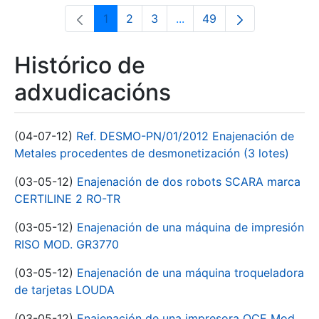
1
2
3
...
49
Páxina
Páxina
Páxina
Páxinas intermedias Use 
Páxina
Histórico de
adxudicacións
(04-07-12)
Ref. DESMO-PN/01/2012 Enajenación de
Metales procedentes de desmonetización (3 lotes)
(03-05-12)
Enajenación de dos robots SCARA marca
CERTILINE 2 RO-TR
(03-05-12)
Enajenación de una máquina de impresión
RISO MOD. GR3770
(03-05-12)
Enajenación de una máquina troqueladora
de tarjetas LOUDA
(03-05-12)
Enajenación de una impresora OCE Mod.