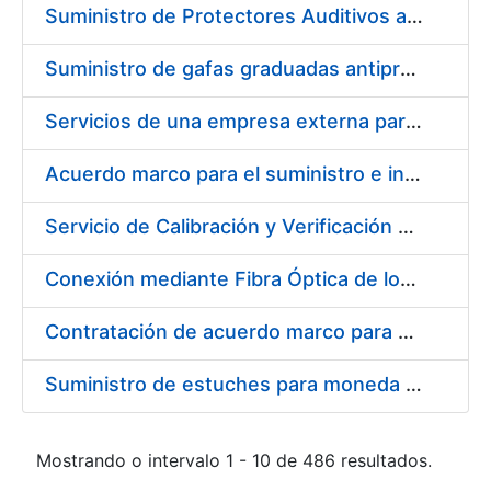
Suministro de Protectores Auditivos a medida para las personas trabajadoras de los Centros de Trabajo de Madrid y Burgos
Suministro de gafas graduadas antiproyecciones para los trabajadores de la FNMT-RCM en los centros de trabajo de Madrid y Burgos
Servicios de una empresa externa para el asesoramiento y resolución de los recursos de alzada que se presentan relacionados con procesos de selección para la FNMT-RCM
Acuerdo marco para el suministro e instalación de persianas, estores y otros complementos
Servicio de Calibración y Verificación Externa de los Equipos de Medición del Servicio de Prevención de la FNMT-RCM
Conexión mediante Fibra Óptica de los Centros de Proceso de Datos (CPDs) de las sedes de la FNMT-RCM de Burgos y Madrid
Contratación de acuerdo marco para el Suministro de Material de Electricidad para la Fábrica Nacional de Moneda y Timbre-Real Casa de la Moneda en su centro de trabajo de Burgos
Suministro de estuches para moneda de 30 €
Mostrando o intervalo 1 - 10 de 486 resultados.