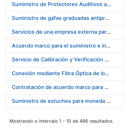
Suministro de Protectores Auditivos a medida para las personas trabajadoras de los Centros de Trabajo de Madrid y Burgos
Suministro de gafas graduadas antiproyecciones para los trabajadores de la FNMT-RCM en los centros de trabajo de Madrid y Burgos
Servicios de una empresa externa para el asesoramiento y resolución de los recursos de alzada que se presentan relacionados con procesos de selección para la FNMT-RCM
Acuerdo marco para el suministro e instalación de persianas, estores y otros complementos
Servicio de Calibración y Verificación Externa de los Equipos de Medición del Servicio de Prevención de la FNMT-RCM
Conexión mediante Fibra Óptica de los Centros de Proceso de Datos (CPDs) de las sedes de la FNMT-RCM de Burgos y Madrid
Contratación de acuerdo marco para el Suministro de Material de Electricidad para la Fábrica Nacional de Moneda y Timbre-Real Casa de la Moneda en su centro de trabajo de Burgos
Suministro de estuches para moneda de 30 €
Mostrando o intervalo 1 - 10 de 486 resultados.