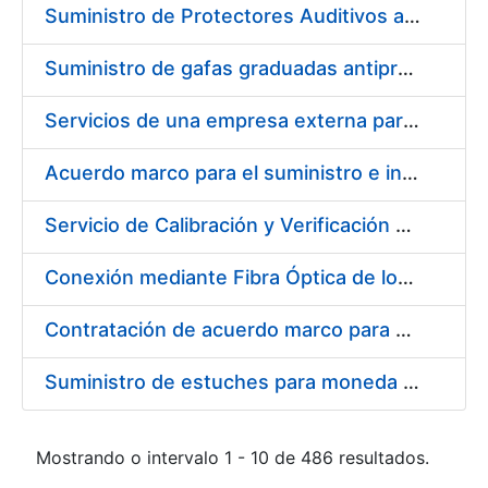
Suministro de Protectores Auditivos a medida para las personas trabajadoras de los Centros de Trabajo de Madrid y Burgos
Suministro de gafas graduadas antiproyecciones para los trabajadores de la FNMT-RCM en los centros de trabajo de Madrid y Burgos
Servicios de una empresa externa para el asesoramiento y resolución de los recursos de alzada que se presentan relacionados con procesos de selección para la FNMT-RCM
Acuerdo marco para el suministro e instalación de persianas, estores y otros complementos
Servicio de Calibración y Verificación Externa de los Equipos de Medición del Servicio de Prevención de la FNMT-RCM
Conexión mediante Fibra Óptica de los Centros de Proceso de Datos (CPDs) de las sedes de la FNMT-RCM de Burgos y Madrid
Contratación de acuerdo marco para el Suministro de Material de Electricidad para la Fábrica Nacional de Moneda y Timbre-Real Casa de la Moneda en su centro de trabajo de Burgos
Suministro de estuches para moneda de 30 €
Mostrando o intervalo 1 - 10 de 486 resultados.