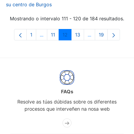
su centro de Burgos
Mostrando o intervalo 111 - 120 de 184 resultados.
1
...
11
12
13
...
19
Páxina
Páxinas intermedias Use pestaña para na
Páxina
Páxina
Páxina
Páxinas intermedia
Páxina
FAQs
Resolve as túas dúbidas sobre os diferentes
procesos que interveñen na nosa web