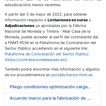
adxudicacións menos recentes:
Mostrar/Ocultar
A partir del 3 de mayo de 2022, para obtener
información respecto a
Licitaciones en curso
y
Mostrar/Ocultar
Adjudicaciones
ya aprobadas por la Fábrica
Mostrar/Ocultar
Nacional de Moneda y Timbre - Real Casa de la
Moneda, puede acceder al perfil del contratante del
a FNMT-RCM en la Plataforma de Contratación del
Sector Público accediendo en el siguiente link:
Plataforma de Contratación del Sector Público
(https://contrataciondelestado.es/)
También podrá encontrar más información y algunos
de los procedimientos en
portallicitacion.fnmt.es
Pliego condiciones optimización cargas compras firmado
Mostrar/Ocultar
Acuerdo marco para la fabricación de piezas