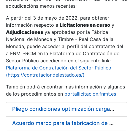
adxudicacións menos recentes:
Mostrar/Ocultar
A partir del 3 de mayo de 2022, para obtener
información respecto a
Licitaciones en curso
y
Mostrar/Ocultar
Adjudicaciones
ya aprobadas por la Fábrica
Mostrar/Ocultar
Nacional de Moneda y Timbre - Real Casa de la
Moneda, puede acceder al perfil del contratante del
a FNMT-RCM en la Plataforma de Contratación del
Sector Público accediendo en el siguiente link:
Plataforma de Contratación del Sector Público
(https://contrataciondelestado.es/)
También podrá encontrar más información y algunos
de los procedimientos en
portallicitacion.fnmt.es
Pliego condiciones optimización cargas compras firmado
Mostrar/Ocultar
Acuerdo marco para la fabricación de piezas