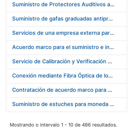
Suministro de Protectores Auditivos a medida para las personas trabajadoras de los Centros de Trabajo de Madrid y Burgos
Suministro de gafas graduadas antiproyecciones para los trabajadores de la FNMT-RCM en los centros de trabajo de Madrid y Burgos
Servicios de una empresa externa para el asesoramiento y resolución de los recursos de alzada que se presentan relacionados con procesos de selección para la FNMT-RCM
Acuerdo marco para el suministro e instalación de persianas, estores y otros complementos
Servicio de Calibración y Verificación Externa de los Equipos de Medición del Servicio de Prevención de la FNMT-RCM
Conexión mediante Fibra Óptica de los Centros de Proceso de Datos (CPDs) de las sedes de la FNMT-RCM de Burgos y Madrid
Contratación de acuerdo marco para el Suministro de Material de Electricidad para la Fábrica Nacional de Moneda y Timbre-Real Casa de la Moneda en su centro de trabajo de Burgos
Suministro de estuches para moneda de 30 €
Mostrando o intervalo 1 - 10 de 486 resultados.