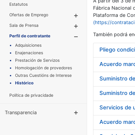
A partir del 3 de
Estatutos
Fábrica Nacional 
Plataforma de Cont
Ofertas de Emprego
Mostrar/Ocultar
(https://contratac
Sala de Prensa
Mostrar/Ocultar
También podrá enc
Perfil de contratante
Mostrar/Oculta
Adquisiciones
Pliego condic
Enajenaciones
Prestación de Servizos
Acuerdo marco
Homologación de provedores
Outras Cuestións de Interese
Histórico
Política de privacidade
Transparencia
Mostrar/Ocul
Acuerdo marco