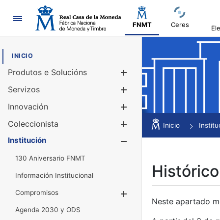
Navegación
FNMT
Ceres
El
INICIO
Produtos e Solucións
Mostrar/Ocul
Servizos
Mostrar/Ocul
Innovación
Mostrar/Ocul
Coleccionista
Mostrar/Ocul
Inicio
Institu
Institución
Mostrar/Ocul
130 Aniversario FNMT
Histórico
Información Institucional
Compromisos
Mostrar/Ocultar
Neste apartado mós
Agenda 2030 y ODS