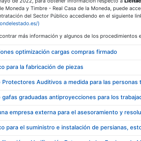
 mayo de 2022, para obtener información respecto a
Licita
de Moneda y Timbre - Real Casa de la Moneda, puede acced
ratación del Sector Público accediendo en el siguiente lin
iondelestado.es/)
ontrar más información y algunos de los procedimientos 
r
iones optimización cargas compras firmado
 para la fabricación de piezas
tar
 para el suministro e instalación de persianas, es