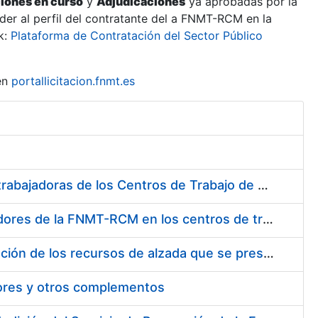
ciones en curso
y
Adjudicaciones
ya aprobadas por la
er al perfil del contratante del a FNMT-RCM en la
k:
Plataforma de Contratación del Sector Público
en
portallicitacion.fnmt.es
Suministro de Protectores Auditivos a medida para las personas trabajadoras de los Centros de Trabajo de Madrid y Burgos
Suministro de gafas graduadas antiproyecciones para los trabajadores de la FNMT-RCM en los centros de trabajo de Madrid y Burgos
Servicios de una empresa externa para el asesoramiento y resolución de los recursos de alzada que se presentan relacionados con procesos de selección para la FNMT-RCM
tores y otros complementos