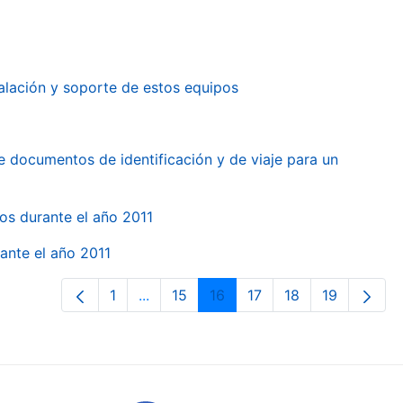
alación y soporte de estos equipos
e documentos de identificación y de viaje para un
gos durante el año 2011
ante el año 2011
1
...
15
16
17
18
19
Páxina
Páxinas intermedias Use pestaña para
Páxina
Páxina
Páxina
Páxina
Páxina