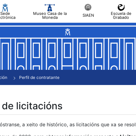
Sede
Museo Casa de la
Escuela de
SIAEN
ectrónica
Moneda
Grabado
tar
tar
tar
tar
ción
Perfil de contratante
tar
 de licitacións
transe, a xeito de histórico, as licitacións que xa se res