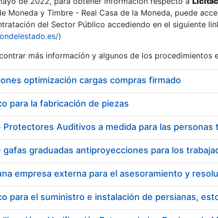
 mayo de 2022, para obtener información respecto a
Licita
de Moneda y Timbre - Real Casa de la Moneda, puede acced
ratación del Sector Público accediendo en el siguiente lin
iondelestado.es/)
ontrar más información y algunos de los procedimientos 
r
iones optimización cargas compras firmado
 para la fabricación de piezas
tar
 para el suministro e instalación de persianas, es