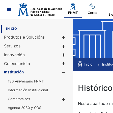
Navegación
FNMT
Ceres
El
INICIO
Produtos e Solucións
Mostrar/Ocul
Servizos
Mostrar/Ocul
Innovación
Mostrar/Ocul
Coleccionista
Mostrar/Ocul
Inicio
Institu
Institución
Mostrar/Ocul
130 Aniversario FNMT
Histórico
Información Institucional
Compromisos
Mostrar/Ocultar
Neste apartado mós
Agenda 2030 y ODS