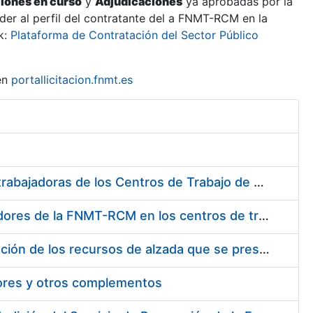
ciones en curso
y
Adjudicaciones
ya aprobadas por la
er al perfil del contratante del a FNMT-RCM en la
k:
Plataforma de Contratación del Sector Público
en
portallicitacion.fnmt.es
Suministro de Protectores Auditivos a medida para las personas trabajadoras de los Centros de Trabajo de Madrid y Burgos
Suministro de gafas graduadas antiproyecciones para los trabajadores de la FNMT-RCM en los centros de trabajo de Madrid y Burgos
Servicios de una empresa externa para el asesoramiento y resolución de los recursos de alzada que se presentan relacionados con procesos de selección para la FNMT-RCM
tores y otros complementos