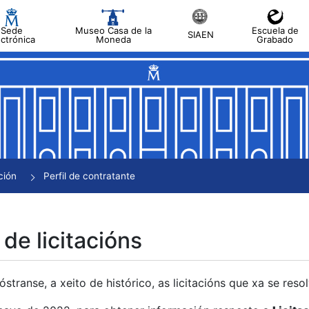
Sede
Museo Casa de la
Escuela de
SIAEN
ectrónica
Moneda
Grabado
tar
tar
tar
tar
ción
Perfil de contratante
tar
 de licitacións
transe, a xeito de histórico, as licitacións que xa se res