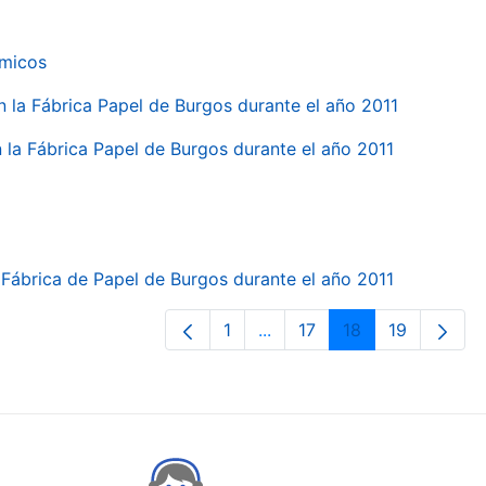
ímicos
en la Fábrica Papel de Burgos durante el año 2011
en la Fábrica Papel de Burgos durante el año 2011
la Fábrica de Papel de Burgos durante el año 2011
1
...
17
18
19
Páxina
Páxinas intermedias Use p
Páxina
Páxina
Páxina