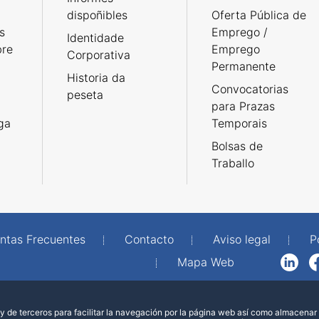
dispoñibles
Oferta Pública de
s
Emprego /
Identidade
bre
Emprego
Corporativa
Permanente
Historia da
Convocatorias
peseta
para Prazas
rga
Temporais
Bolsas de
Traballo
ntas Frecuentes
Contacto
Aviso legal
P
Mapa Web
LinkedIn
Facebook
WhatsAp
 de terceros para facilitar la navegación por la página web así como almacenar 