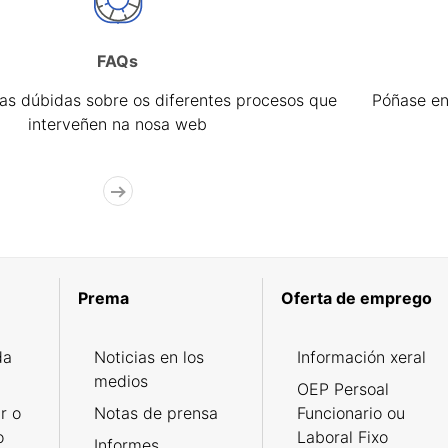
FAQs
úas dúbidas sobre os diferentes procesos que
Póñase en
interveñen na nosa web
Prema
Oferta de emprego
da
Noticias en los
Información xeral
medios
OEP Persoal
r o
Notas de prensa
Funcionario ou
o
Laboral Fixo
Informes