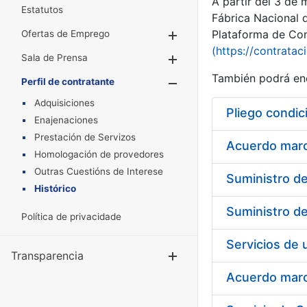
A partir del 3 de
Estatutos
Fábrica Nacional 
Plataforma de Cont
Ofertas de Emprego
Mostrar/Ocultar
(https://contratac
Sala de Prensa
Mostrar/Ocultar
También podrá enc
Perfil de contratante
Mostrar/Oculta
Adquisiciones
Pliego condic
Enajenaciones
Prestación de Servizos
Acuerdo marco
Homologación de provedores
Outras Cuestións de Interese
Histórico
Política de privacidade
Transparencia
Mostrar/Ocul
Acuerdo marco