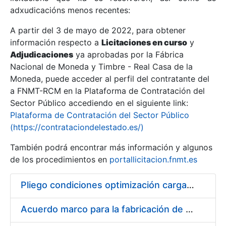
adxudicacións menos recentes:
Mostrar/Ocultar
A partir del 3 de mayo de 2022, para obtener
información respecto a
Licitaciones en curso
y
Mostrar/Ocultar
Adjudicaciones
ya aprobadas por la Fábrica
Mostrar/Ocultar
Nacional de Moneda y Timbre - Real Casa de la
Moneda, puede acceder al perfil del contratante del
a FNMT-RCM en la Plataforma de Contratación del
Sector Público accediendo en el siguiente link:
Plataforma de Contratación del Sector Público
(https://contrataciondelestado.es/)
También podrá encontrar más información y algunos
de los procedimientos en
portallicitacion.fnmt.es
Pliego condiciones optimización cargas compras firmado
Mostrar/Ocultar
Acuerdo marco para la fabricación de piezas