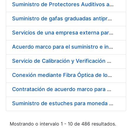
Suministro de Protectores Auditivos a medida para las personas trabajadoras de los Centros de Trabajo de Madrid y Burgos
Suministro de gafas graduadas antiproyecciones para los trabajadores de la FNMT-RCM en los centros de trabajo de Madrid y Burgos
Servicios de una empresa externa para el asesoramiento y resolución de los recursos de alzada que se presentan relacionados con procesos de selección para la FNMT-RCM
Acuerdo marco para el suministro e instalación de persianas, estores y otros complementos
Servicio de Calibración y Verificación Externa de los Equipos de Medición del Servicio de Prevención de la FNMT-RCM
Conexión mediante Fibra Óptica de los Centros de Proceso de Datos (CPDs) de las sedes de la FNMT-RCM de Burgos y Madrid
Contratación de acuerdo marco para el Suministro de Material de Electricidad para la Fábrica Nacional de Moneda y Timbre-Real Casa de la Moneda en su centro de trabajo de Burgos
Suministro de estuches para moneda de 30 €
Mostrando o intervalo 1 - 10 de 486 resultados.