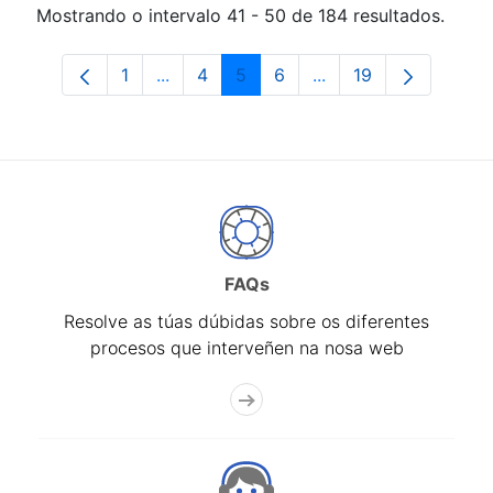
Mostrando o intervalo 41 - 50 de 184 resultados.
1
...
4
5
6
...
19
Páxina
Páxinas intermedias Use pestaña para 
Páxina
Páxina
Páxina
Páxinas intermedias 
Páxina
FAQs
Resolve as túas dúbidas sobre os diferentes
procesos que interveñen na nosa web