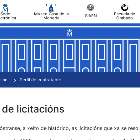
Sede
Museo Casa de la
Escuela de
SIAEN
ectrónica
Moneda
Grabado
tar
tar
tar
tar
ción
Perfil de contratante
tar
 de licitacións
transe, a xeito de histórico, as licitacións que xa se res