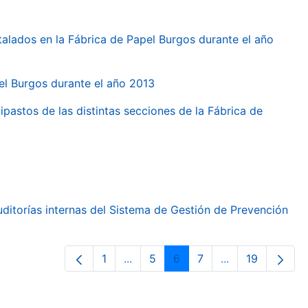
talados en la Fábrica de Papel Burgos durante el año
pel Burgos durante el año 2013
ipastos de las distintas secciones de la Fábrica de
ditorías internas del Sistema de Gestión de Prevención
1
...
5
6
7
...
19
Páxina
Páxinas intermedias Use pestaña p
Páxina
Páxina
Páxina
Páxinas interme
Páxina