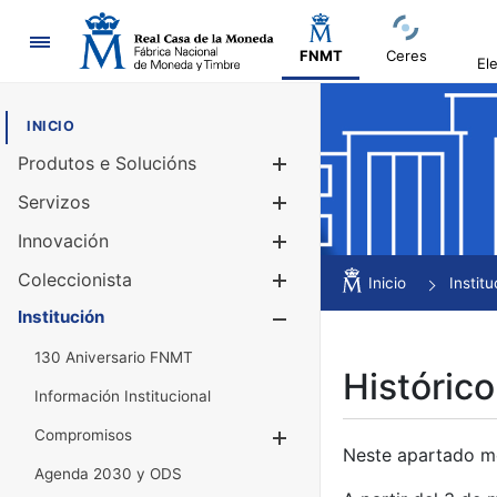
Navegación
FNMT
Ceres
El
INICIO
Produtos e Solucións
Mostrar/Ocul
Servizos
Mostrar/Ocul
Innovación
Mostrar/Ocul
Coleccionista
Mostrar/Ocul
Inicio
Institu
Institución
Mostrar/Ocul
130 Aniversario FNMT
Histórico
Información Institucional
Compromisos
Mostrar/Ocultar
Neste apartado mós
Agenda 2030 y ODS