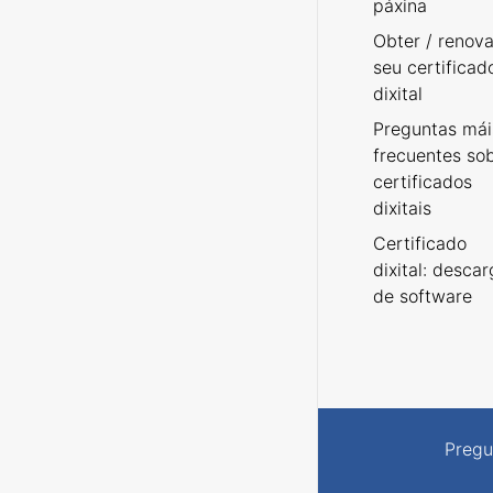
páxina
Obter / renova
seu certificad
dixital
Preguntas mái
frecuentes so
certificados
dixitais
Certificado
dixital: desca
de software
Pregu