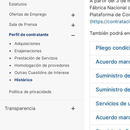
A partir del 3 de
Estatutos
Fábrica Nacional 
Plataforma de Cont
Ofertas de Emprego
Mostrar/Ocultar
(https://contratac
Sala de Prensa
Mostrar/Ocultar
También podrá enc
Perfil de contratante
Mostrar/Oculta
Adquisiciones
Pliego condic
Enajenaciones
Prestación de Servizos
Acuerdo marco
Homologación de provedores
Outras Cuestións de Interese
Histórico
Política de privacidade
Transparencia
Mostrar/Ocul
Acuerdo marco