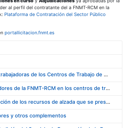
ciones en curso
y
Adjudicaciones
ya aprobadas por la
er al perfil del contratante del a FNMT-RCM en la
k:
Plataforma de Contratación del Sector Público
en
portallicitacion.fnmt.es
Suministro de Protectores Auditivos a medida para las personas trabajadoras de los Centros de Trabajo de Madrid y Burgos
Suministro de gafas graduadas antiproyecciones para los trabajadores de la FNMT-RCM en los centros de trabajo de Madrid y Burgos
Servicios de una empresa externa para el asesoramiento y resolución de los recursos de alzada que se presentan relacionados con procesos de selección para la FNMT-RCM
tores y otros complementos