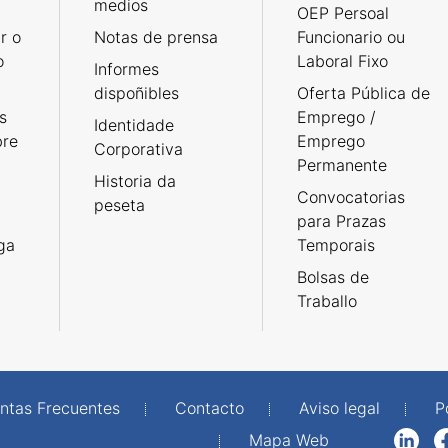
medios
OEP Persoal
r o
Notas de prensa
Funcionario ou
o
Laboral Fixo
Informes
dispoñibles
Oferta Pública de
s
Emprego /
Identidade
bre
Emprego
Corporativa
Permanente
Historia da
Convocatorias
peseta
para Prazas
rga
Temporais
Bolsas de
Traballo
ntas Frecuentes
Contacto
Aviso legal
P
Mapa Web
LinkedIn
Facebook
WhatsAp