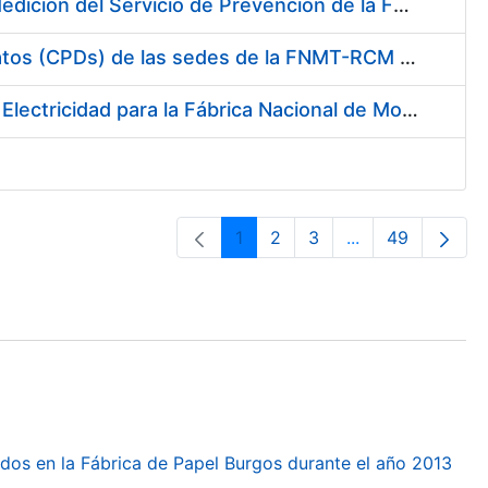
Servicio de Calibración y Verificación Externa de los Equipos de Medición del Servicio de Prevención de la FNMT-RCM
Conexión mediante Fibra Óptica de los Centros de Proceso de Datos (CPDs) de las sedes de la FNMT-RCM de Burgos y Madrid
Contratación de acuerdo marco para el Suministro de Material de Electricidad para la Fábrica Nacional de Moneda y Timbre-Real Casa de la Moneda en su centro de trabajo de Burgos
1
2
3
...
49
Páxina
Páxina
Páxina
Páxinas interme
Páxina
dos en la Fábrica de Papel Burgos durante el año 2013