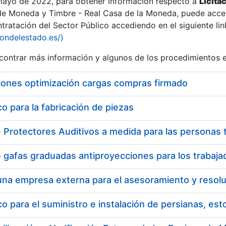
 mayo de 2022, para obtener información respecto a
Licita
de Moneda y Timbre - Real Casa de la Moneda, puede acced
ratación del Sector Público accediendo en el siguiente lin
iondelestado.es/)
ontrar más información y algunos de los procedimientos 
r
iones optimización cargas compras firmado
 para la fabricación de piezas
tar
 para el suministro e instalación de persianas, es