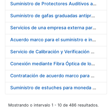
Suministro de Protectores Auditivos a medida para las personas trabajadoras de los Centros de Trabajo de Madrid y Burgos
Suministro de gafas graduadas antiproyecciones para los trabajadores de la FNMT-RCM en los centros de trabajo de Madrid y Burgos
Servicios de una empresa externa para el asesoramiento y resolución de los recursos de alzada que se presentan relacionados con procesos de selección para la FNMT-RCM
Acuerdo marco para el suministro e instalación de persianas, estores y otros complementos
Servicio de Calibración y Verificación Externa de los Equipos de Medición del Servicio de Prevención de la FNMT-RCM
Conexión mediante Fibra Óptica de los Centros de Proceso de Datos (CPDs) de las sedes de la FNMT-RCM de Burgos y Madrid
Contratación de acuerdo marco para el Suministro de Material de Electricidad para la Fábrica Nacional de Moneda y Timbre-Real Casa de la Moneda en su centro de trabajo de Burgos
Suministro de estuches para moneda de 30 €
Mostrando o intervalo 1 - 10 de 486 resultados.