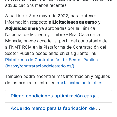
adxudicacións menos recentes:
Mostrar/Ocultar
A partir del 3 de mayo de 2022, para obtener
información respecto a
Licitaciones en curso
y
Mostrar/Ocultar
Adjudicaciones
ya aprobadas por la Fábrica
Mostrar/Ocultar
Nacional de Moneda y Timbre - Real Casa de la
Moneda, puede acceder al perfil del contratante del
a FNMT-RCM en la Plataforma de Contratación del
Sector Público accediendo en el siguiente link:
Plataforma de Contratación del Sector Público
(https://contrataciondelestado.es/)
También podrá encontrar más información y algunos
de los procedimientos en
portallicitacion.fnmt.es
Pliego condiciones optimización cargas compras firmado
Mostrar/Ocultar
Acuerdo marco para la fabricación de piezas