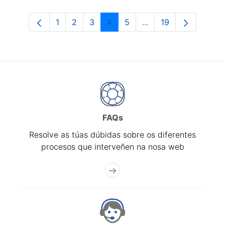
1
2
3
4
5
...
19
Páxina
Páxina
Páxina
Páxina
Páxina
Páxinas intermedias 
Páxina
FAQs
Resolve as túas dúbidas sobre os diferentes
procesos que interveñen na nosa web