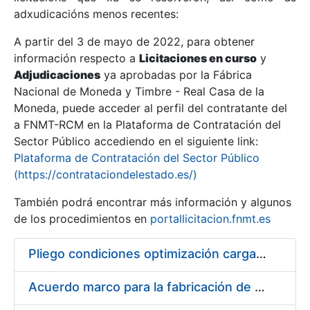
adxudicacións menos recentes:
Mostrar/Ocultar
A partir del 3 de mayo de 2022, para obtener
información respecto a
Licitaciones en curso
y
Mostrar/Ocultar
Adjudicaciones
ya aprobadas por la Fábrica
Mostrar/Ocultar
Nacional de Moneda y Timbre - Real Casa de la
Moneda, puede acceder al perfil del contratante del
a FNMT-RCM en la Plataforma de Contratación del
Sector Público accediendo en el siguiente link:
Plataforma de Contratación del Sector Público
(https://contrataciondelestado.es/)
También podrá encontrar más información y algunos
de los procedimientos en
portallicitacion.fnmt.es
Pliego condiciones optimización cargas compras firmado
Mostrar/Ocultar
Acuerdo marco para la fabricación de piezas