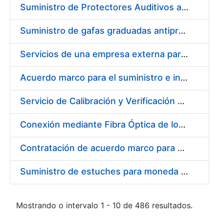
Suministro de Protectores Auditivos a medida para las personas trabajadoras de los Centros de Trabajo de Madrid y Burgos
Suministro de gafas graduadas antiproyecciones para los trabajadores de la FNMT-RCM en los centros de trabajo de Madrid y Burgos
Servicios de una empresa externa para el asesoramiento y resolución de los recursos de alzada que se presentan relacionados con procesos de selección para la FNMT-RCM
Acuerdo marco para el suministro e instalación de persianas, estores y otros complementos
Servicio de Calibración y Verificación Externa de los Equipos de Medición del Servicio de Prevención de la FNMT-RCM
Conexión mediante Fibra Óptica de los Centros de Proceso de Datos (CPDs) de las sedes de la FNMT-RCM de Burgos y Madrid
Contratación de acuerdo marco para el Suministro de Material de Electricidad para la Fábrica Nacional de Moneda y Timbre-Real Casa de la Moneda en su centro de trabajo de Burgos
Suministro de estuches para moneda de 30 €
Mostrando o intervalo 1 - 10 de 486 resultados.