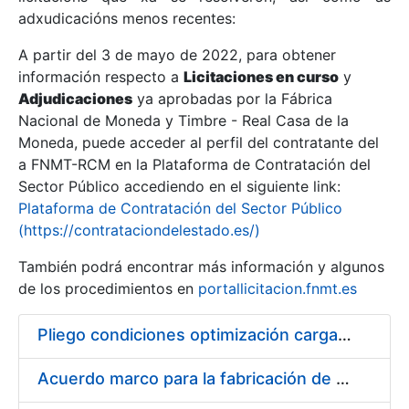
adxudicacións menos recentes:
Mostrar/Ocultar
A partir del 3 de mayo de 2022, para obtener
información respecto a
Licitaciones en curso
y
Mostrar/Ocultar
Adjudicaciones
ya aprobadas por la Fábrica
Mostrar/Ocultar
Nacional de Moneda y Timbre - Real Casa de la
Moneda, puede acceder al perfil del contratante del
a FNMT-RCM en la Plataforma de Contratación del
Sector Público accediendo en el siguiente link:
Plataforma de Contratación del Sector Público
(https://contrataciondelestado.es/)
También podrá encontrar más información y algunos
de los procedimientos en
portallicitacion.fnmt.es
Pliego condiciones optimización cargas compras firmado
Mostrar/Ocultar
Acuerdo marco para la fabricación de piezas