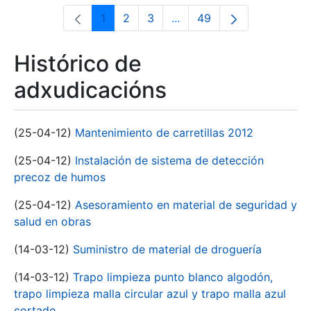
1
2
3
...
49
Páxina
Páxina
Páxina
Páxinas intermedias Use 
Páxina
Histórico de
adxudicacións
(25-04-12)
Mantenimiento de carretillas 2012
(25-04-12)
Instalación de sistema de detección
precoz de humos
(25-04-12)
Asesoramiento en material de seguridad y
salud en obras
(14-03-12)
Suministro de material de droguería
(14-03-12)
Trapo limpieza punto blanco algodón,
trapo limpieza malla circular azul y trapo malla azul
cortado