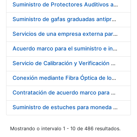
Suministro de Protectores Auditivos a medida para las personas trabajadoras de los Centros de Trabajo de Madrid y Burgos
Suministro de gafas graduadas antiproyecciones para los trabajadores de la FNMT-RCM en los centros de trabajo de Madrid y Burgos
Servicios de una empresa externa para el asesoramiento y resolución de los recursos de alzada que se presentan relacionados con procesos de selección para la FNMT-RCM
Acuerdo marco para el suministro e instalación de persianas, estores y otros complementos
Servicio de Calibración y Verificación Externa de los Equipos de Medición del Servicio de Prevención de la FNMT-RCM
Conexión mediante Fibra Óptica de los Centros de Proceso de Datos (CPDs) de las sedes de la FNMT-RCM de Burgos y Madrid
Contratación de acuerdo marco para el Suministro de Material de Electricidad para la Fábrica Nacional de Moneda y Timbre-Real Casa de la Moneda en su centro de trabajo de Burgos
Suministro de estuches para moneda de 30 €
Mostrando o intervalo 1 - 10 de 486 resultados.