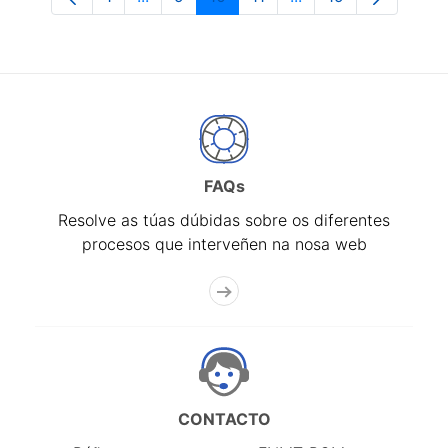
Páxina
Páxinas intermedias Use pestaña para n
Páxina
Páxina
Páxina
Páxinas intermedias
Páxina
FAQs
Resolve as túas dúbidas sobre os diferentes
procesos que interveñen na nosa web
CONTACTO