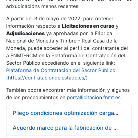
adxudicacións menos recentes:
Mostrar/Ocultar
A partir del 3 de mayo de 2022, para obtener
información respecto a
Licitaciones en curso
y
Mostrar/Ocultar
Adjudicaciones
ya aprobadas por la Fábrica
Mostrar/Ocultar
Nacional de Moneda y Timbre - Real Casa de la
Moneda, puede acceder al perfil del contratante del
a FNMT-RCM en la Plataforma de Contratación del
Sector Público accediendo en el siguiente link:
Plataforma de Contratación del Sector Público
(https://contrataciondelestado.es/)
También podrá encontrar más información y algunos
de los procedimientos en
portallicitacion.fnmt.es
Pliego condiciones optimización cargas compras firmado
Mostrar/Ocultar
Acuerdo marco para la fabricación de piezas