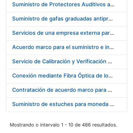
Suministro de Protectores Auditivos a medida para las personas trabajadoras de los Centros de Trabajo de Madrid y Burgos
Suministro de gafas graduadas antiproyecciones para los trabajadores de la FNMT-RCM en los centros de trabajo de Madrid y Burgos
Servicios de una empresa externa para el asesoramiento y resolución de los recursos de alzada que se presentan relacionados con procesos de selección para la FNMT-RCM
Acuerdo marco para el suministro e instalación de persianas, estores y otros complementos
Servicio de Calibración y Verificación Externa de los Equipos de Medición del Servicio de Prevención de la FNMT-RCM
Conexión mediante Fibra Óptica de los Centros de Proceso de Datos (CPDs) de las sedes de la FNMT-RCM de Burgos y Madrid
Contratación de acuerdo marco para el Suministro de Material de Electricidad para la Fábrica Nacional de Moneda y Timbre-Real Casa de la Moneda en su centro de trabajo de Burgos
Suministro de estuches para moneda de 30 €
Mostrando o intervalo 1 - 10 de 486 resultados.