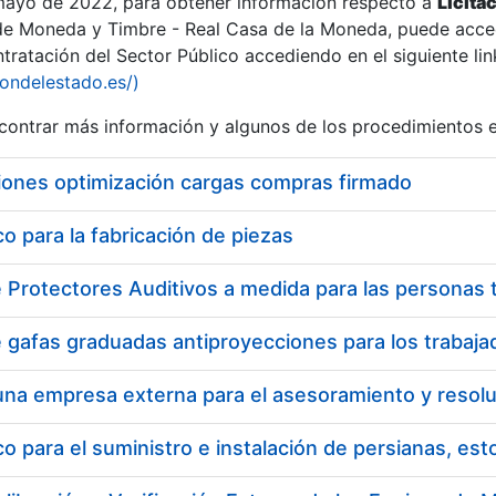
 mayo de 2022, para obtener información respecto a
Licita
de Moneda y Timbre - Real Casa de la Moneda, puede acced
ratación del Sector Público accediendo en el siguiente lin
iondelestado.es/)
ontrar más información y algunos de los procedimientos 
r
iones optimización cargas compras firmado
 para la fabricación de piezas
tar
 para el suministro e instalación de persianas, es