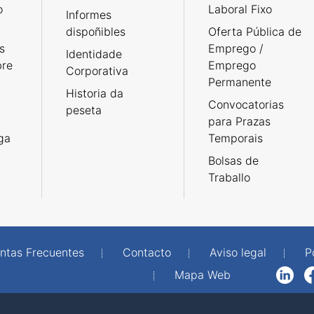
o
Laboral Fixo
Informes
dispoñibles
Oferta Pública de
s
Emprego /
Identidade
bre
Emprego
Corporativa
Permanente
Historia da
Convocatorias
peseta
para Prazas
rga
Temporais
Bolsas de
Traballo
ntas Frecuentes
Contacto
Aviso legal
P
Mapa Web
LinkedIn
Facebook
WhatsAp