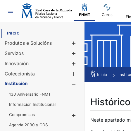
Navegación
FNMT
Ceres
El
INICIO
Produtos e Solucións
Mostrar/Ocul
Servizos
Mostrar/Ocul
Innovación
Mostrar/Ocul
Coleccionista
Mostrar/Ocul
Inicio
Institu
Institución
Mostrar/Ocul
130 Aniversario FNMT
Histórico
Información Institucional
Compromisos
Mostrar/Ocultar
Neste apartado mós
Agenda 2030 y ODS