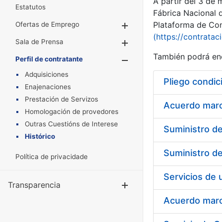
A partir del 3 de
Estatutos
Fábrica Nacional 
Plataforma de Cont
Ofertas de Emprego
Mostrar/Ocultar
(https://contratac
Sala de Prensa
Mostrar/Ocultar
También podrá enc
Perfil de contratante
Mostrar/Oculta
Adquisiciones
Pliego condic
Enajenaciones
Prestación de Servizos
Acuerdo marco
Homologación de provedores
Outras Cuestións de Interese
Histórico
Política de privacidade
Transparencia
Mostrar/Ocul
Acuerdo marco