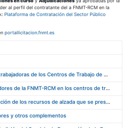
ciones en curso
y
Adjudicaciones
ya aprobadas por la
er al perfil del contratante del a FNMT-RCM en la
k:
Plataforma de Contratación del Sector Público
en
portallicitacion.fnmt.es
Suministro de Protectores Auditivos a medida para las personas trabajadoras de los Centros de Trabajo de Madrid y Burgos
Suministro de gafas graduadas antiproyecciones para los trabajadores de la FNMT-RCM en los centros de trabajo de Madrid y Burgos
Servicios de una empresa externa para el asesoramiento y resolución de los recursos de alzada que se presentan relacionados con procesos de selección para la FNMT-RCM
tores y otros complementos