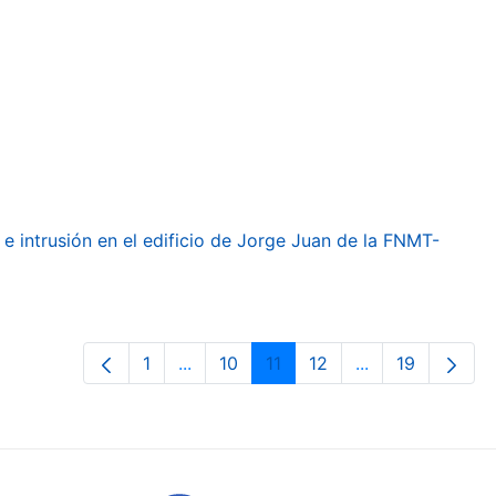
e intrusión en el edificio de Jorge Juan de la FNMT-
1
...
10
11
12
...
19
Páxina
Páxinas intermedias Use pestaña par
Páxina
Páxina
Páxina
Páxinas interme
Páxina