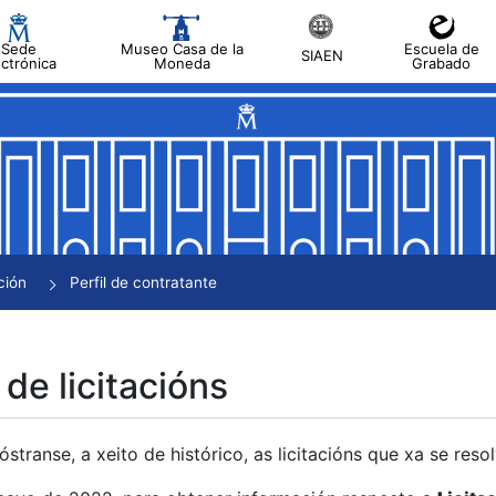
Sede
Museo Casa de la
Escuela de
SIAEN
ectrónica
Moneda
Grabado
tar
tar
tar
tar
ción
Perfil de contratante
tar
 de licitacións
transe, a xeito de histórico, as licitacións que xa se res