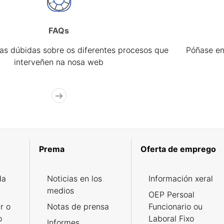
FAQs
úas dúbidas sobre os diferentes procesos que
Póñase en
interveñen na nosa web
Prema
Oferta de emprego
da
Noticias en los
Información xeral
medios
OEP Persoal
r o
Notas de prensa
Funcionario ou
o
Laboral Fixo
Informes