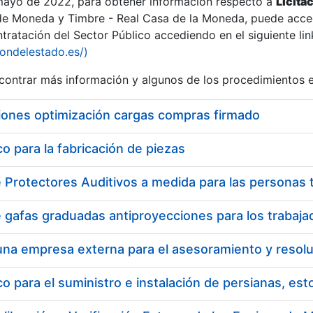
 mayo de 2022, para obtener información respecto a
Licita
de Moneda y Timbre - Real Casa de la Moneda, puede acced
ratación del Sector Público accediendo en el siguiente lin
iondelestado.es/)
ontrar más información y algunos de los procedimientos 
r
iones optimización cargas compras firmado
 para la fabricación de piezas
tar
 para el suministro e instalación de persianas, es