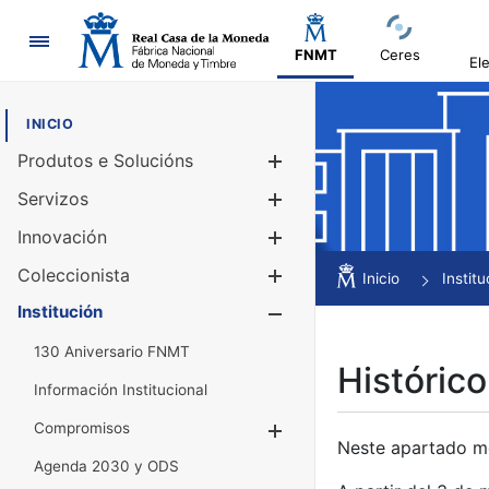
Navegación
FNMT
Ceres
El
INICIO
Produtos e Solucións
Mostrar/Ocul
Servizos
Mostrar/Ocul
Innovación
Mostrar/Ocul
Coleccionista
Mostrar/Ocul
Inicio
Institu
Institución
Mostrar/Ocul
130 Aniversario FNMT
Histórico
Información Institucional
Compromisos
Mostrar/Ocultar
Neste apartado mós
Agenda 2030 y ODS