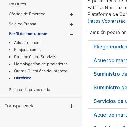
A partir del 3 de
Estatutos
Fábrica Nacional 
Plataforma de Cont
Ofertas de Emprego
Mostrar/Ocultar
(https://contratac
Sala de Prensa
Mostrar/Ocultar
También podrá enc
Perfil de contratante
Mostrar/Oculta
Adquisiciones
Pliego condic
Enajenaciones
Prestación de Servizos
Acuerdo marco
Homologación de provedores
Outras Cuestións de Interese
Histórico
Política de privacidade
Transparencia
Mostrar/Ocul
Acuerdo marco