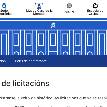
Sede
Museo Casa de la
Escuela de
SIAEN
ectrónica
Moneda
Grabado
tar
tar
tar
tar
ción
Perfil de contratante
tar
 de licitacións
transe, a xeito de histórico, as licitacións que xa se res