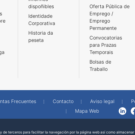
dispoñibles
Oferta Pública de
s
Emprego /
Identidade
bre
Emprego
Corporativa
Permanente
Historia da
Convocatorias
peseta
para Prazas
rga
Temporais
Bolsas de
Traballo
ntas Frecuentes
Contacto
Aviso legal
P
Mapa Web
LinkedIn
Facebook
WhatsAp
 de terceros para facilitar la navegación por la página web así como almacenar 