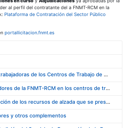
ciones en curso
y
Adjudicaciones
ya aprobadas por la
er al perfil del contratante del a FNMT-RCM en la
k:
Plataforma de Contratación del Sector Público
en
portallicitacion.fnmt.es
Suministro de Protectores Auditivos a medida para las personas trabajadoras de los Centros de Trabajo de Madrid y Burgos
Suministro de gafas graduadas antiproyecciones para los trabajadores de la FNMT-RCM en los centros de trabajo de Madrid y Burgos
Servicios de una empresa externa para el asesoramiento y resolución de los recursos de alzada que se presentan relacionados con procesos de selección para la FNMT-RCM
tores y otros complementos