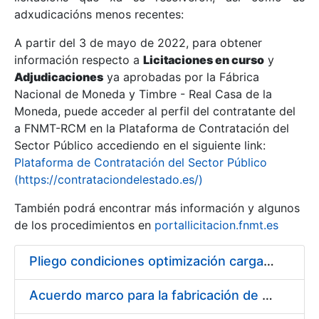
adxudicacións menos recentes:
Mostrar/Ocultar
A partir del 3 de mayo de 2022, para obtener
información respecto a
Licitaciones en curso
y
Mostrar/Ocultar
Adjudicaciones
ya aprobadas por la Fábrica
Mostrar/Ocultar
Nacional de Moneda y Timbre - Real Casa de la
Moneda, puede acceder al perfil del contratante del
a FNMT-RCM en la Plataforma de Contratación del
Sector Público accediendo en el siguiente link:
Plataforma de Contratación del Sector Público
(https://contrataciondelestado.es/)
También podrá encontrar más información y algunos
de los procedimientos en
portallicitacion.fnmt.es
Pliego condiciones optimización cargas compras firmado
Mostrar/Ocultar
Acuerdo marco para la fabricación de piezas