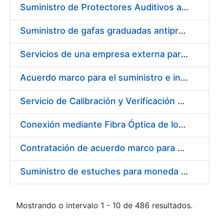
Suministro de Protectores Auditivos a medida para las personas trabajadoras de los Centros de Trabajo de Madrid y Burgos
Suministro de gafas graduadas antiproyecciones para los trabajadores de la FNMT-RCM en los centros de trabajo de Madrid y Burgos
Servicios de una empresa externa para el asesoramiento y resolución de los recursos de alzada que se presentan relacionados con procesos de selección para la FNMT-RCM
Acuerdo marco para el suministro e instalación de persianas, estores y otros complementos
Servicio de Calibración y Verificación Externa de los Equipos de Medición del Servicio de Prevención de la FNMT-RCM
Conexión mediante Fibra Óptica de los Centros de Proceso de Datos (CPDs) de las sedes de la FNMT-RCM de Burgos y Madrid
Contratación de acuerdo marco para el Suministro de Material de Electricidad para la Fábrica Nacional de Moneda y Timbre-Real Casa de la Moneda en su centro de trabajo de Burgos
Suministro de estuches para moneda de 30 €
Mostrando o intervalo 1 - 10 de 486 resultados.