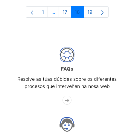
1
...
17
18
19
Páxina
Páxinas intermedias Use pestaña pa
Páxina
Páxina
Páxina
FAQs
Resolve as túas dúbidas sobre os diferentes
procesos que interveñen na nosa web