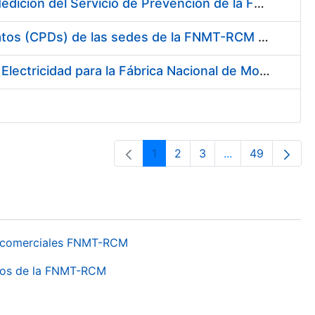
Servicio de Calibración y Verificación Externa de los Equipos de Medición del Servicio de Prevención de la FNMT-RCM
Conexión mediante Fibra Óptica de los Centros de Proceso de Datos (CPDs) de las sedes de la FNMT-RCM de Burgos y Madrid
Contratación de acuerdo marco para el Suministro de Material de Electricidad para la Fábrica Nacional de Moneda y Timbre-Real Casa de la Moneda en su centro de trabajo de Burgos
1
2
3
...
49
Páxina
Páxina
Páxina
Páxinas interme
Páxina
os comerciales FNMT-RCM
ntros de la FNMT-RCM