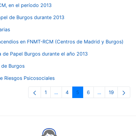
CM, en el período 2013
papel de Burgos durante 2013
arias
 incendios en FNMT-RCM (Centros de Madrid y Burgos)
ca de Papel Burgos durante el año 2013
l de Burgos
e Riesgos Psicosociales
1
...
4
5
6
...
19
Páxina
Páxinas intermedias Use pestaña p
Páxina
Páxina
Páxina
Páxinas interme
Páxina