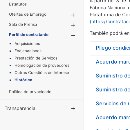
A partir del 3 de
Estatutos
Fábrica Nacional 
Plataforma de Cont
Ofertas de Emprego
Mostrar/Ocultar
(https://contratac
Sala de Prensa
Mostrar/Ocultar
También podrá enc
Perfil de contratante
Mostrar/Oculta
Adquisiciones
Pliego condic
Enajenaciones
Prestación de Servizos
Acuerdo marco
Homologación de provedores
Outras Cuestións de Interese
Histórico
Política de privacidade
Transparencia
Mostrar/Ocul
Acuerdo marco