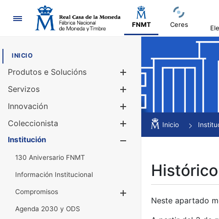
Navegación
FNMT
Ceres
El
INICIO
Produtos e Solucións
Mostrar/Ocul
Servizos
Mostrar/Ocul
Innovación
Mostrar/Ocul
Coleccionista
Mostrar/Ocul
Inicio
Institu
Institución
Mostrar/Ocul
130 Aniversario FNMT
Histórico
Información Institucional
Compromisos
Mostrar/Ocultar
Neste apartado mós
Agenda 2030 y ODS