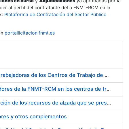
ciones en curso
y
Adjudicaciones
ya aprobadas por la
er al perfil del contratante del a FNMT-RCM en la
k:
Plataforma de Contratación del Sector Público
en
portallicitacion.fnmt.es
Suministro de Protectores Auditivos a medida para las personas trabajadoras de los Centros de Trabajo de Madrid y Burgos
Suministro de gafas graduadas antiproyecciones para los trabajadores de la FNMT-RCM en los centros de trabajo de Madrid y Burgos
Servicios de una empresa externa para el asesoramiento y resolución de los recursos de alzada que se presentan relacionados con procesos de selección para la FNMT-RCM
tores y otros complementos