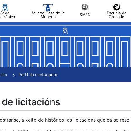
Sede
Museo Casa de la
Escuela de
SIAEN
ectrónica
Moneda
Grabado
tar
tar
tar
tar
ción
Perfil de contratante
tar
 de licitacións
transe, a xeito de histórico, as licitacións que xa se res