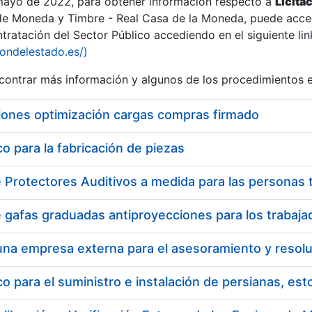
 mayo de 2022, para obtener información respecto a
Licita
de Moneda y Timbre - Real Casa de la Moneda, puede acced
ratación del Sector Público accediendo en el siguiente lin
iondelestado.es/)
ontrar más información y algunos de los procedimientos 
r
iones optimización cargas compras firmado
 para la fabricación de piezas
tar
 para el suministro e instalación de persianas, es