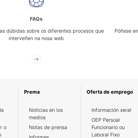
FAQs
úas dúbidas sobre os diferentes procesos que
Póñase en
interveñen na nosa web
Prema
Oferta de emprego
da
Noticias en los
Información xeral
medios
OEP Persoal
r o
Notas de prensa
Funcionario ou
o
Laboral Fixo
Informes