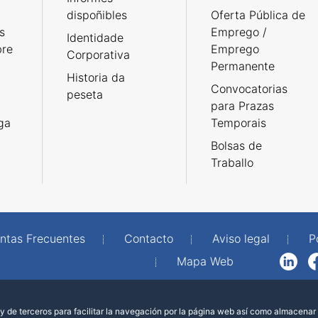
dispoñibles
Oferta Pública de
s
Emprego /
Identidade
bre
Emprego
Corporativa
Permanente
Historia da
Convocatorias
peseta
para Prazas
rga
Temporais
Bolsas de
Traballo
ntas Frecuentes
Contacto
Aviso legal
P
Mapa Web
LinkedIn
Facebook
WhatsAp
 de terceros para facilitar la navegación por la página web así como almacenar 