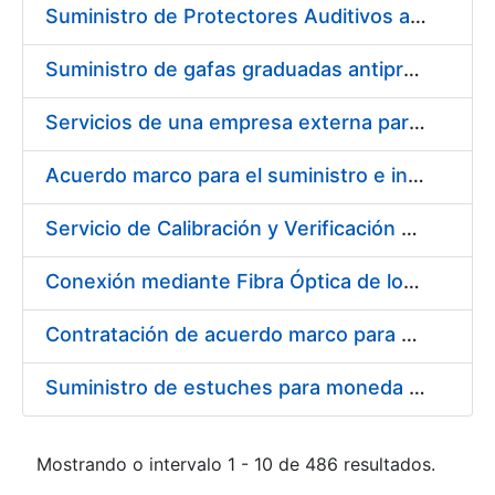
Suministro de Protectores Auditivos a medida para las personas trabajadoras de los Centros de Trabajo de Madrid y Burgos
Suministro de gafas graduadas antiproyecciones para los trabajadores de la FNMT-RCM en los centros de trabajo de Madrid y Burgos
Servicios de una empresa externa para el asesoramiento y resolución de los recursos de alzada que se presentan relacionados con procesos de selección para la FNMT-RCM
Acuerdo marco para el suministro e instalación de persianas, estores y otros complementos
Servicio de Calibración y Verificación Externa de los Equipos de Medición del Servicio de Prevención de la FNMT-RCM
Conexión mediante Fibra Óptica de los Centros de Proceso de Datos (CPDs) de las sedes de la FNMT-RCM de Burgos y Madrid
Contratación de acuerdo marco para el Suministro de Material de Electricidad para la Fábrica Nacional de Moneda y Timbre-Real Casa de la Moneda en su centro de trabajo de Burgos
Suministro de estuches para moneda de 30 €
Mostrando o intervalo 1 - 10 de 486 resultados.