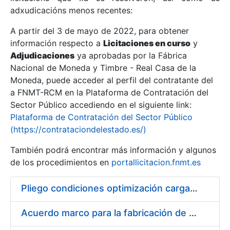
adxudicacións menos recentes:
Mostrar/Ocultar
A partir del 3 de mayo de 2022, para obtener
información respecto a
Licitaciones en curso
y
Mostrar/Ocultar
Adjudicaciones
ya aprobadas por la Fábrica
Mostrar/Ocultar
Nacional de Moneda y Timbre - Real Casa de la
Moneda, puede acceder al perfil del contratante del
a FNMT-RCM en la Plataforma de Contratación del
Sector Público accediendo en el siguiente link:
Plataforma de Contratación del Sector Público
(https://contrataciondelestado.es/)
También podrá encontrar más información y algunos
de los procedimientos en
portallicitacion.fnmt.es
Pliego condiciones optimización cargas compras firmado
Mostrar/Ocultar
Acuerdo marco para la fabricación de piezas