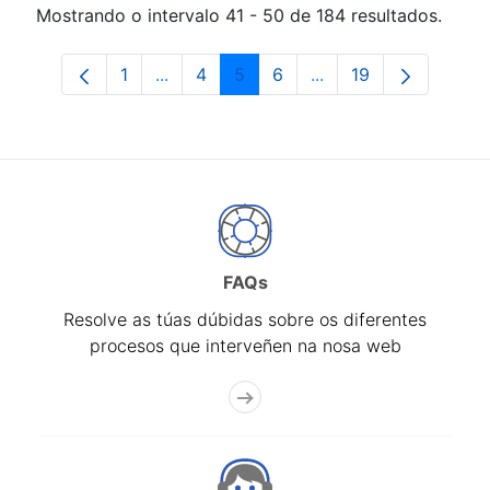
Mostrando o intervalo 41 - 50 de 184 resultados.
1
...
4
5
6
...
19
Páxina
Páxinas intermedias Use pestaña para 
Páxina
Páxina
Páxina
Páxinas intermedias 
Páxina
FAQs
Resolve as túas dúbidas sobre os diferentes
procesos que interveñen na nosa web