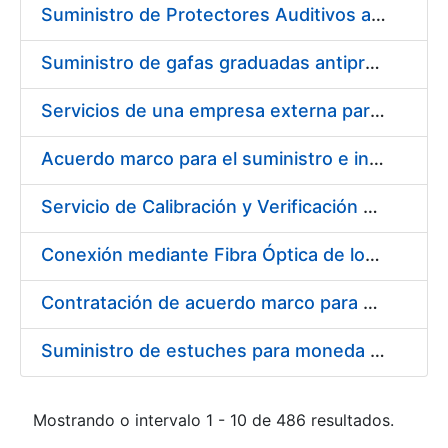
Suministro de Protectores Auditivos a medida para las personas trabajadoras de los Centros de Trabajo de Madrid y Burgos
Suministro de gafas graduadas antiproyecciones para los trabajadores de la FNMT-RCM en los centros de trabajo de Madrid y Burgos
Servicios de una empresa externa para el asesoramiento y resolución de los recursos de alzada que se presentan relacionados con procesos de selección para la FNMT-RCM
Acuerdo marco para el suministro e instalación de persianas, estores y otros complementos
Servicio de Calibración y Verificación Externa de los Equipos de Medición del Servicio de Prevención de la FNMT-RCM
Conexión mediante Fibra Óptica de los Centros de Proceso de Datos (CPDs) de las sedes de la FNMT-RCM de Burgos y Madrid
Contratación de acuerdo marco para el Suministro de Material de Electricidad para la Fábrica Nacional de Moneda y Timbre-Real Casa de la Moneda en su centro de trabajo de Burgos
Suministro de estuches para moneda de 30 €
Mostrando o intervalo 1 - 10 de 486 resultados.