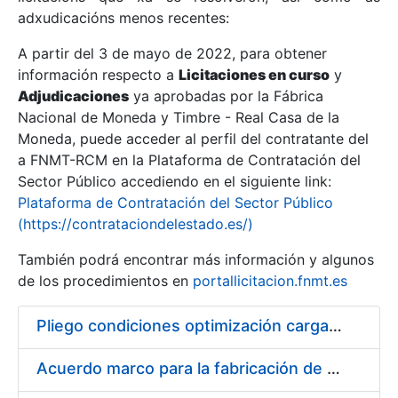
adxudicacións menos recentes:
Mostrar/Ocultar
A partir del 3 de mayo de 2022, para obtener
información respecto a
Licitaciones en curso
y
Mostrar/Ocultar
Adjudicaciones
ya aprobadas por la Fábrica
Mostrar/Ocultar
Nacional de Moneda y Timbre - Real Casa de la
Moneda, puede acceder al perfil del contratante del
a FNMT-RCM en la Plataforma de Contratación del
Sector Público accediendo en el siguiente link:
Plataforma de Contratación del Sector Público
(https://contrataciondelestado.es/)
También podrá encontrar más información y algunos
de los procedimientos en
portallicitacion.fnmt.es
Pliego condiciones optimización cargas compras firmado
Mostrar/Ocultar
Acuerdo marco para la fabricación de piezas