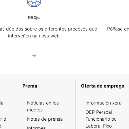
FAQs
úas dúbidas sobre os diferentes procesos que
Póñase en
interveñen na nosa web
Prema
Oferta de emprego
da
Noticias en los
Información xeral
medios
OEP Persoal
r o
Notas de prensa
Funcionario ou
o
Laboral Fixo
Informes