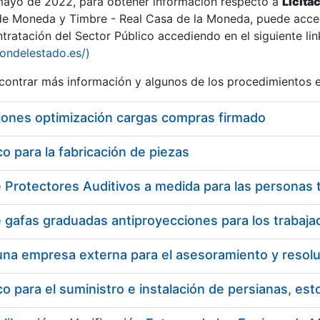
 mayo de 2022, para obtener información respecto a
Licita
de Moneda y Timbre - Real Casa de la Moneda, puede acced
ratación del Sector Público accediendo en el siguiente lin
iondelestado.es/)
ontrar más información y algunos de los procedimientos 
r
iones optimización cargas compras firmado
 para la fabricación de piezas
tar
 para el suministro e instalación de persianas, es