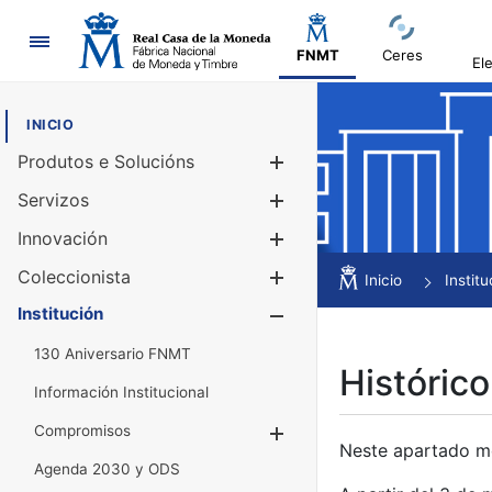
Navegación
FNMT
Ceres
El
INICIO
Produtos e Solucións
Mostrar/Ocul
Servizos
Mostrar/Ocul
Innovación
Mostrar/Ocul
Coleccionista
Mostrar/Ocul
Inicio
Institu
Institución
Mostrar/Ocul
130 Aniversario FNMT
Histórico
Información Institucional
Compromisos
Mostrar/Ocultar
Neste apartado mós
Agenda 2030 y ODS