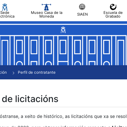
Sede
Museo Casa de la
Escuela de
SIAEN
ectrónica
Moneda
Grabado
tar
tar
tar
tar
ción
Perfil de contratante
tar
 de licitacións
transe, a xeito de histórico, as licitacións que xa se res