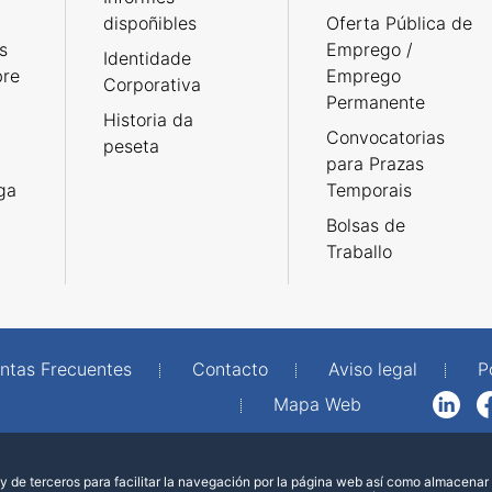
dispoñibles
Oferta Pública de
s
Emprego /
Identidade
bre
Emprego
Corporativa
Permanente
Historia da
Convocatorias
peseta
para Prazas
rga
Temporais
Bolsas de
Traballo
ntas Frecuentes
Contacto
Aviso legal
P
Mapa Web
LinkedIn
Facebook
WhatsAp
 de terceros para facilitar la navegación por la página web así como almacenar 