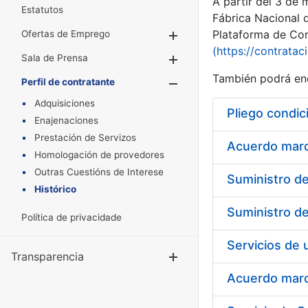
A partir del 3 de
Estatutos
Fábrica Nacional 
Plataforma de Cont
Ofertas de Emprego
Mostrar/Ocultar
(https://contratac
Sala de Prensa
Mostrar/Ocultar
También podrá enc
Perfil de contratante
Mostrar/Oculta
Adquisiciones
Pliego condic
Enajenaciones
Prestación de Servizos
Acuerdo marco
Homologación de provedores
Outras Cuestións de Interese
Histórico
Política de privacidade
Transparencia
Mostrar/Ocul
Acuerdo marco