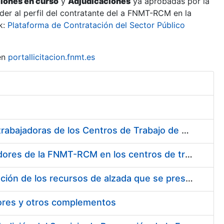
ciones en curso
y
Adjudicaciones
ya aprobadas por la
er al perfil del contratante del a FNMT-RCM en la
k:
Plataforma de Contratación del Sector Público
en
portallicitacion.fnmt.es
Suministro de Protectores Auditivos a medida para las personas trabajadoras de los Centros de Trabajo de Madrid y Burgos
Suministro de gafas graduadas antiproyecciones para los trabajadores de la FNMT-RCM en los centros de trabajo de Madrid y Burgos
Servicios de una empresa externa para el asesoramiento y resolución de los recursos de alzada que se presentan relacionados con procesos de selección para la FNMT-RCM
tores y otros complementos