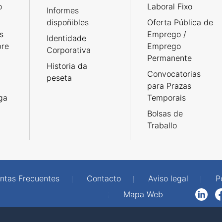
o
Laboral Fixo
Informes
dispoñibles
Oferta Pública de
s
Emprego /
Identidade
bre
Emprego
Corporativa
Permanente
Historia da
Convocatorias
peseta
para Prazas
rga
Temporais
Bolsas de
Traballo
ntas Frecuentes
Contacto
Aviso legal
P
Mapa Web
LinkedIn
Facebook
WhatsAp