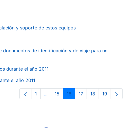
alación y soporte de estos equipos
e documentos de identificación y de viaje para un
gos durante el año 2011
ante el año 2011
1
...
15
16
17
18
19
Páxina
Páxinas intermedias Use pestaña para
Páxina
Páxina
Páxina
Páxina
Páxina