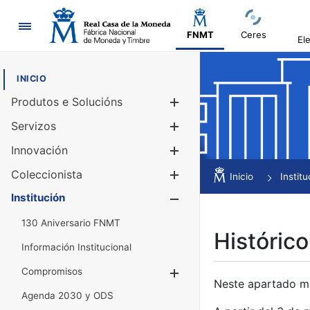
Navegación
FNMT
Ceres
El
INICIO
Produtos e Solucións
Mostrar/Ocul
Servizos
Mostrar/Ocul
Innovación
Mostrar/Ocul
Coleccionista
Mostrar/Ocul
Inicio
Institu
Institución
Mostrar/Ocul
130 Aniversario FNMT
Histórico
Información Institucional
Compromisos
Mostrar/Ocultar
Neste apartado mós
Agenda 2030 y ODS