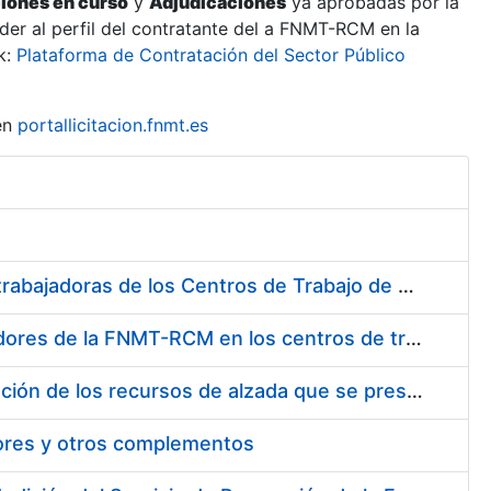
ciones en curso
y
Adjudicaciones
ya aprobadas por la
er al perfil del contratante del a FNMT-RCM en la
k:
Plataforma de Contratación del Sector Público
en
portallicitacion.fnmt.es
Suministro de Protectores Auditivos a medida para las personas trabajadoras de los Centros de Trabajo de Madrid y Burgos
Suministro de gafas graduadas antiproyecciones para los trabajadores de la FNMT-RCM en los centros de trabajo de Madrid y Burgos
Servicios de una empresa externa para el asesoramiento y resolución de los recursos de alzada que se presentan relacionados con procesos de selección para la FNMT-RCM
tores y otros complementos