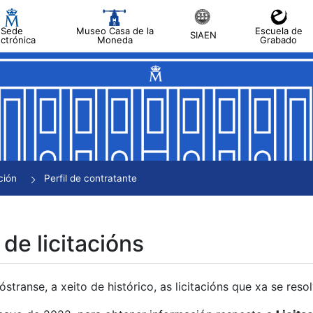
Sede
Museo Casa de la
Escuela de
SIAEN
ectrónica
Moneda
Grabado
tar
tar
tar
tar
ción
Perfil de contratante
tar
 de licitacións
transe, a xeito de histórico, as licitacións que xa se res