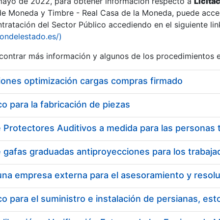
 mayo de 2022, para obtener información respecto a
Licita
de Moneda y Timbre - Real Casa de la Moneda, puede acced
ratación del Sector Público accediendo en el siguiente lin
iondelestado.es/)
ontrar más información y algunos de los procedimientos 
r
iones optimización cargas compras firmado
 para la fabricación de piezas
tar
 para el suministro e instalación de persianas, es