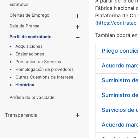
A partir del 3 de
Estatutos
Fábrica Nacional 
Plataforma de Cont
Ofertas de Emprego
Mostrar/Ocultar
(https://contratac
Sala de Prensa
Mostrar/Ocultar
También podrá enc
Perfil de contratante
Mostrar/Oculta
Adquisiciones
Pliego condic
Enajenaciones
Prestación de Servizos
Acuerdo marco
Homologación de provedores
Outras Cuestións de Interese
Histórico
Política de privacidade
Transparencia
Mostrar/Ocul
Acuerdo marco